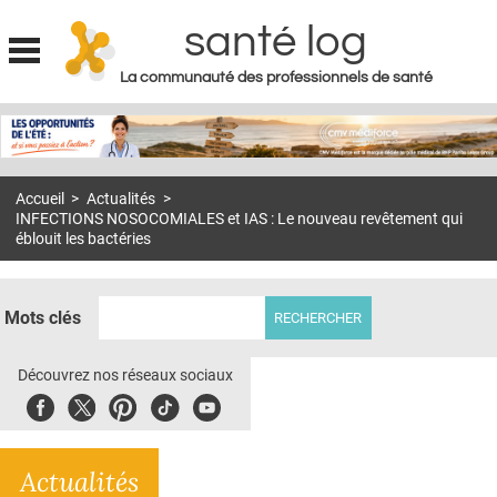
santé log
La communauté des professionnels de santé
Jump to navigation
MON COMPTE
ABONNEMENT
Accueil
>
Actualités
>
S'ABONNER À LA REVUE SOIN À DOMICILE
INFECTIONS NOSOCOMIALES et IAS : Le nouveau revêtement qui
éblouit les bactéries
ACTUS
DOSSIERS
Mots clés
RÉSEAUX
Découvrez nos réseaux sociaux
E-REVUE SAD
Facebook
Twitter
Pinterest
Tiktok
Youbute
THÉMA
L'APP
Actualités