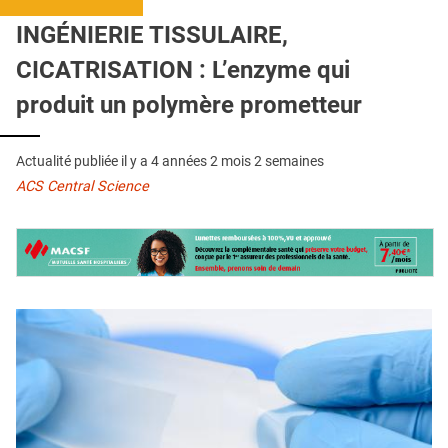
QUI SOMMES-NOUS ?
INGÉNIERIE TISSULAIRE,
PUBLICITÉ
CICATRISATION : L’enzyme qui
CONDITIONS GÉNÉRALES
produit un polymère prometteur
CONTACT
Actualité publiée il y a
4 années 2 mois 2 semaines
CRÉDITS
ACS Central Science