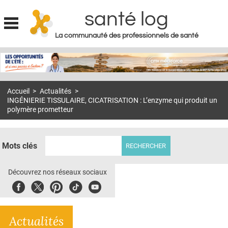
santé log
La communauté des professionnels de santé
Jump to navigation
MON COMPTE
ABONNEMENT
Accueil
>
Actualités
>
S'ABONNER À LA REVUE SOIN À DOMICILE
INGÉNIERIE TISSULAIRE, CICATRISATION : L’enzyme qui produit un
polymère prometteur
ACTUS
DOSSIERS
Mots clés
RÉSEAUX
Découvrez nos réseaux sociaux
E-REVUE SAD
Facebook
Twitter
Pinterest
Tiktok
Youbute
THÉMA
L'APP
Actualités