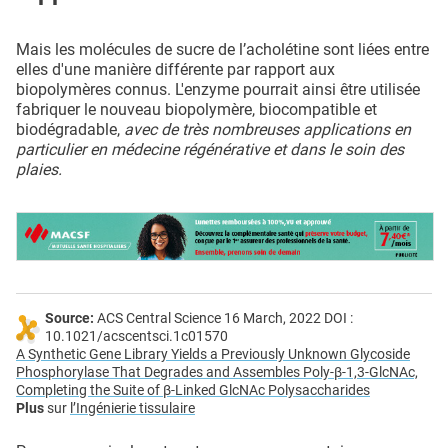
Mais les molécules de sucre de l’acholétine sont liées entre
elles d'une manière différente par rapport aux
biopolymères connus. L'enzyme pourrait ainsi être utilisée
fabriquer le nouveau biopolymère, biocompatible et
biodégradable,
avec de très nombreuses applications en
particulier en médecine régénérative et dans le soin des
plaies.
Source:
ACS Central Science 16 March, 2022 DOI :
10.1021/acscentsci.1c01570
A Synthetic Gene Library Yields a Previously Unknown Glycoside
Phosphorylase That Degrades and Assembles Poly-β-1,3-GlcNAc,
Completing the Suite of β-Linked GlcNAc Polysaccharides
Plus
sur
l’Ingénierie tissulaire