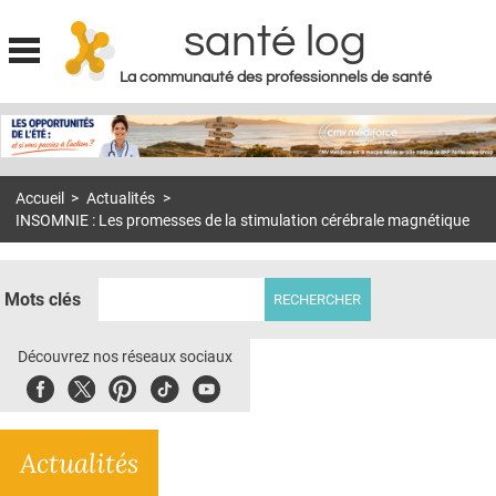
santé log
La communauté des professionnels de santé
Jump to navigation
MON COMPTE
ABONNEMENT
Accueil
>
Actualités
>
S'ABONNER À LA REVUE SOIN À DOMICILE
INSOMNIE : Les promesses de la stimulation cérébrale magnétique
ACTUS
DOSSIERS
Mots clés
RÉSEAUX
Découvrez nos réseaux sociaux
E-REVUE SAD
Facebook
Twitter
Pinterest
Tiktok
Youbute
THÉMA
Actualités
L'APP