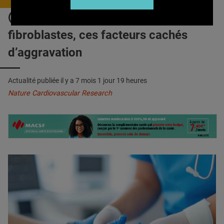
QUI SOMMES-NOUS ?
INSUFFISANCE CARDIAQUE : Les
PUBLICITÉ
fibroblastes, ces facteurs cachés
CONDITIONS GÉNÉRALES
d’aggravation
CONTACT
Actualité publiée il y a
7 mois 1 jour 19 heures
CRÉDITS
Nature Cardiovascular Research