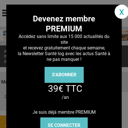
santé log
x
Devenez membre
La communauté des professionnels de santé
PREMIUM
Jump to navigation
MON COMPTE
Accèdez sans limite aux 15 000 actualités du
site
ABONNEMENT
et recevez gratuitement chaque semaine,
Accueil
>
Actualités
>
la Newsletter Santé log avec les actus Santé à
S'ABONNER À LA REVUE SOIN À DOMICILE
INSUFFISANCE CARDIAQUE : Les fibroblastes, ces facteurs cachés
ne pas manquer !
d’aggravation
ACTUS
S'ABONNER
DOSSIERS
Mots clés
39€ TTC
RÉSEAUX
Découvrez nos réseaux sociaux
/an
E-REVUE SAD
Facebook
Twitter
Pinterest
Tiktok
Youbute
THÉMA
Je suis déjà membre PREMIUM
L'APP
Actualités
SE CONNECTER