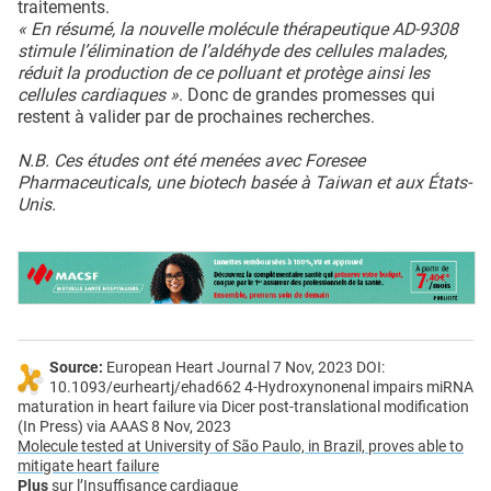
traitements.
« En résumé, la nouvelle molécule thérapeutique AD-9308
stimule l’élimination de l’aldéhyde des cellules malades,
réduit la production de ce polluant et protège ainsi les
cellules cardiaques »
. Donc de grandes promesses qui
restent à valider par de prochaines recherches.
N.B. Ces études ont été menées avec Foresee
Pharmaceuticals, une biotech basée à Taiwan et aux États-
Unis.
Source:
European Heart Journal 7 Nov, 2023 DOI:
10.1093/eurheartj/ehad662 4-Hydroxynonenal impairs miRNA
maturation in heart failure via Dicer post-translational modification
(In Press) via AAAS 8 Nov, 2023
Molecule tested at University of São Paulo, in Brazil, proves able to
mitigate heart failure
Plus
sur
l’Insuffisance cardiaque