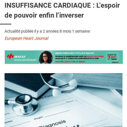
QUI SOMMES-NOUS ?
INSUFFISANCE CARDIAQUE : L’espoir
de pouvoir enfin l’inverser
PUBLICITÉ
CONDITIONS GÉNÉRALES
Actualité publiée il y a
2 années 8 mois 1 semaine
CONTACT
European Heart Journal
CRÉDITS