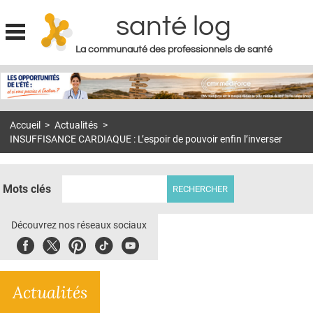
santé log
La communauté des professionnels de santé
Jump to navigation
MON COMPTE
ABONNEMENT
Accueil
>
Actualités
>
S'ABONNER À LA REVUE SOIN À DOMICILE
INSUFFISANCE CARDIAQUE : L’espoir de pouvoir enfin l’inverser
ACTUS
DOSSIERS
Mots clés
RÉSEAUX
Découvrez nos réseaux sociaux
E-REVUE SAD
Facebook
Twitter
Pinterest
Tiktok
Youbute
THÉMA
Actualités
L'APP