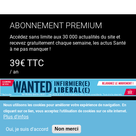
ABONNEMENT PREMIUM
Accédez sans limite aux 30 000 actualités du site et
recevez gratuitement chaque semaine, les actus Santé
à ne pas manquer !
39€ TTC
/ an
S'ABONNER
Nous utilisons les cookies pour améliorer votre expérience de navigation.
En
cliquant sur ce lien, vous acceptez l'utilisation de cookies sur ce site internet.
Copyright
©
2026 ALLIEDHEALTH
Plus d'infos
Oui, je suis d'accord
Non merci
KAURIWEB