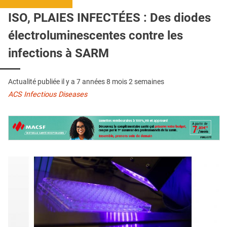
QUI SOMMES-NOUS ?
ISO, PLAIES INFECTÉES : Des diodes
PUBLICITÉ
électroluminescentes contre les
CONDITIONS GÉNÉRALES
infections à SARM
CONTACT
Actualité publiée il y a
7 années 8 mois 2 semaines
CRÉDITS
ACS Infectious Diseases