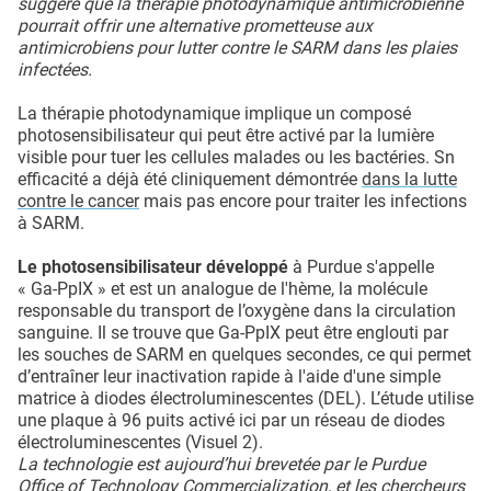
suggère que la thérapie photodynamique antimicrobienne
pourrait offrir une alternative prometteuse aux
antimicrobiens pour lutter contre le SARM dans les plaies
infectées.
La thérapie photodynamique implique un composé
photosensibilisateur qui peut être activé par la lumière
visible pour tuer les cellules malades ou les bactéries. Sn
efficacité a déjà été cliniquement démontrée
dans la lutte
contre le cancer
mais pas encore pour traiter les infections
à SARM.
Le photosensibilisateur développé
à Purdue s'appelle
« Ga-PpIX » et est un analogue de l'hème, la molécule
responsable du transport de l’oxygène dans la circulation
sanguine. Il se trouve que Ga-PpIX peut être englouti par
les souches de SARM en quelques secondes, ce qui permet
d’entraîner leur inactivation rapide à l'aide d'une simple
matrice à diodes électroluminescentes (DEL). L’étude utilise
une plaque à 96 puits activé ici par un réseau de diodes
électroluminescentes (Visuel 2).
La technologie est aujourd’hui brevetée par le Purdue
Office of Technology Commercialization, et les chercheurs