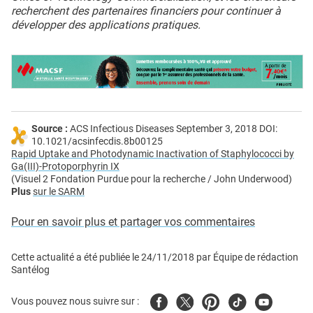
recherchent des partenaires financiers pour continuer à
développer des applications pratiques.
Source :
ACS Infectious Diseases September 3, 2018 DOI:
10.1021/acsinfecdis.8b00125
Rapid Uptake and Photodynamic Inactivation of Staphylococci by
Ga(III)-Protoporphyrin IX
(Visuel 2 Fondation Purdue pour la recherche / John Underwood)
Plus
sur le SARM
Pour en savoir plus et partager vos commentaires
Cette actualité a été publiée le
24/11/2018
par
Équipe de rédaction
Santélog
Facebook
Twitter
Pinterest
Tiktok
Youtube
Vous pouvez nous suivre sur :