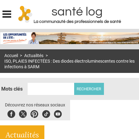
santé log
La communauté des professionnels de santé
Jump to navigation
MON COMPTE
ABONNEMENT
Accueil
>
Actualités
>
S'ABONNER À LA REVUE SOIN À DOMICILE
ISO, PLAIES INFECTÉES : Des diodes électroluminescentes contre les
infections à SARM
ACTUS
DOSSIERS
Mots clés
RÉSEAUX
Découvrez nos réseaux sociaux
E-REVUE SAD
Facebook
Twitter
Pinterest
Tiktok
Youbute
THÉMA
L'APP
Actualités