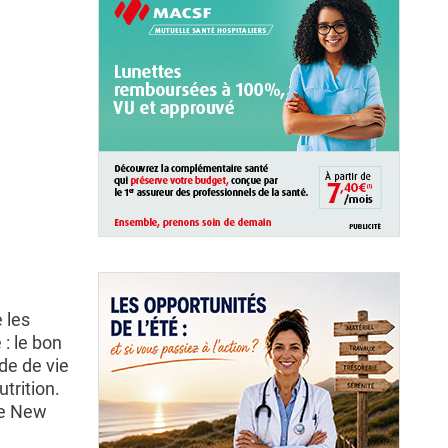
 les
: le bon
de de vie
trition.
 le New