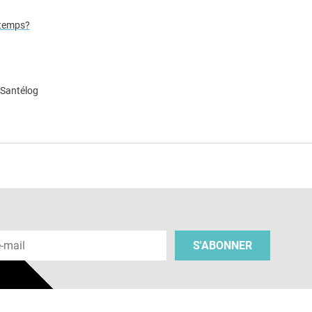
gtemps?
 Santélog
e
 e-mail
S'ABONNER