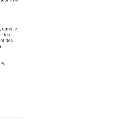
, dans le
t les
nt des
e
ets