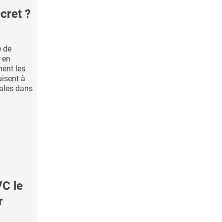
cret ?
 de
r en
ment les
uisent à
ales dans
C le
r