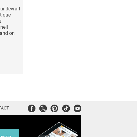
ui devrait
t que
e
nell
uand on
Facebook
Twitter
Pinterest
Tiktok
Youtube
TACT