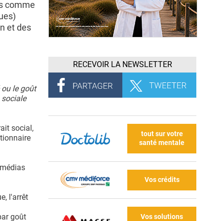
its comme
ues)
on et des
RECEVOIR LA NEWSLETTER
é ou le goût
 sociale
ait social,
tout sur votre
tionnaire
santé mentale
« médias
Vos crédits
, l'arrêt
par goût
Vos solutions