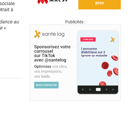
pros
sociale
trait à
ndance au
Publicités :
e ».