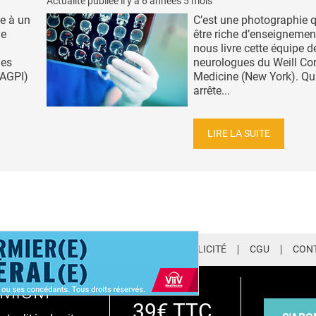
Actualité publiée il y a
6 années 5 mois
e à un
C’est une photographie q
ie
être riche d’enseignemen
nous livre cette équipe d
des
neurologues du Weill Cor
(AGPI)
Medicine (New York). Q
arrête...
LIRE LA SUITE
LETTER
QUI SOMMES-NOUS ?
PUBLICITÉ
CGU
CON
EMIUM
39€ TTC