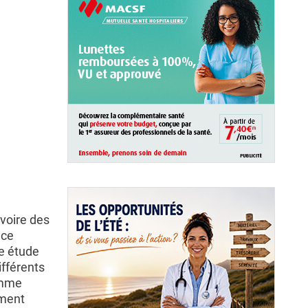
voire des
 ce
te étude
ifférents
comme
ement