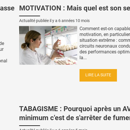
passe
MOTIVATION : Mais quel est son se
Actualité publiée il y a
6 années 10 mois
Comment est-on capable
motivation, en particulie
situation extrême : com
de
circuits neuronaux cond
ur
des performances optim
la...
onal
LIRE LA SUITE
TABAGISME : Pourquoi après un AV
minimum c'est de s'arrêter de fume