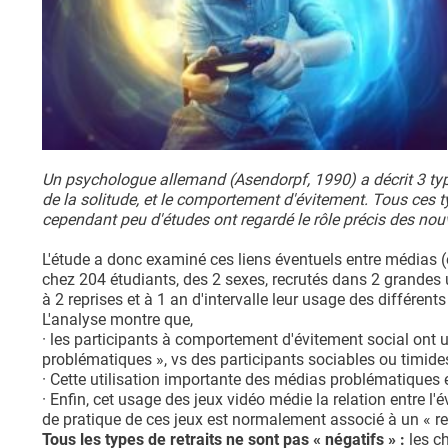
Un psychologue allemand (Asendorpf, 1990) a décrit 3 types de
de la solitude, et le comportement d'évitement. Tous ces t
cependant peu d'études ont regardé le rôle précis des no
L'étude a donc examiné ces liens éventuels entre médias (e-
chez 204 étudiants, des 2 sexes, recrutés dans 2 grandes 
à 2 reprises et à 1 an d'intervalle leur usage des différent
L'analyse montre que,
· les participants à comportement d'évitement social ont u
problématiques », vs des participants sociables ou timides, 
· Cette utilisation importante des médias problématiques es
· Enfin, cet usage des jeux vidéo médie la relation entre l'év
de pratique de ces jeux est normalement associé à un « ret
Tous les types de retraits ne sont pas « négatifs » :
les ch