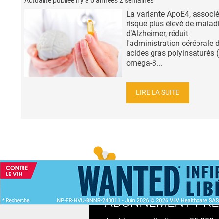
Actualité publiée il y a
6 années 2 semaines
La variante ApoE4, associé
risque plus élevé de malad
d’Alzheimer, réduit
l'administration cérébrale 
acides gras polyinsaturés 
omega-3...
LIRE LA SUITE
ACCUEIL
NEWS
ABONNEMENT PR