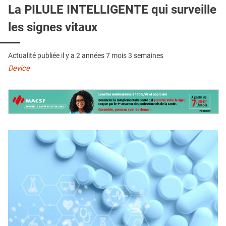
QUI SOMMES-NOUS ?
La PILULE INTELLIGENTE qui surveille
les signes vitaux
PUBLICITÉ
CONDITIONS GÉNÉRALES
Actualité publiée il y a
2 années 7 mois 3 semaines
CONTACT
Device
CRÉDITS