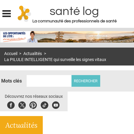
santé log
La communauté des professionnels de santé
Jump to navigation
MON COMPTE
ABONNEMENT
Accueil
>
Actualités
>
S'ABONNER À LA REVUE SOIN À DOMICILE
La PILULE INTELLIGENTE qui surveille les signes vitaux
ACTUS
DOSSIERS
Mots clés
RÉSEAUX
Découvrez nos réseaux sociaux
E-REVUE SAD
Facebook
Twitter
Pinterest
Tiktok
Youbute
THÉMA
Actualités
L'APP