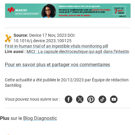
Source:
Device 17 Nov, 2023 DOI:
10.1016/j.device.2023.100125
First-in-human trial of an ingestible vitals monitoring pill
Lire aussi :
MICI : La capsule électroceutique qui agit dans l’intestin
Pour en savoir plus et partager vos commentaires
Cette actualité a été publiée le
20/12/2023
par
Équipe de rédaction
Santélog
Facebook
Twitter
Pinterest
Tiktok
Youtube
Vous pouvez nous suivre sur :
Plus
sur le
Blog Diagnostic