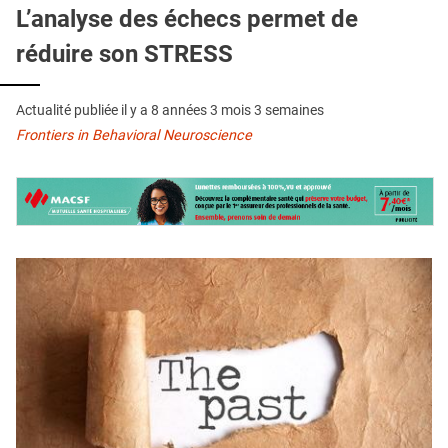
QUI SOMMES-NOUS ?
L’analyse des échecs permet de
réduire son STRESS
PUBLICITÉ
CONDITIONS GÉNÉRALES
Actualité publiée il y a
8 années 3 mois 3 semaines
CONTACT
Frontiers in Behavioral Neuroscience
CRÉDITS