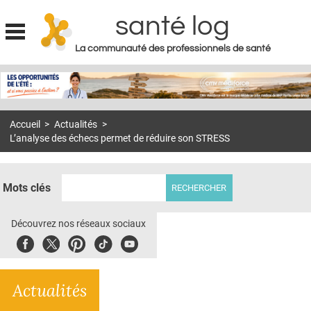
santé log
La communauté des professionnels de santé
Jump to navigation
MON COMPTE
ABONNEMENT
Accueil
>
Actualités
>
S'ABONNER À LA REVUE SOIN À DOMICILE
L’analyse des échecs permet de réduire son STRESS
ACTUS
DOSSIERS
Mots clés
RÉSEAUX
Découvrez nos réseaux sociaux
E-REVUE SAD
Facebook
Twitter
Pinterest
Tiktok
Youbute
THÉMA
Actualités
L'APP