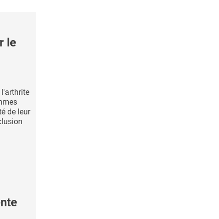
r le
'arthrite
emmes
é de leur
clusion
ente