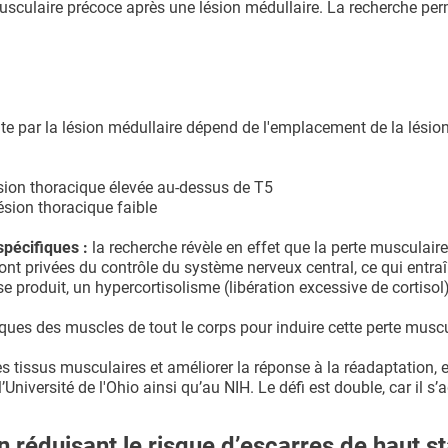
musculaire précoce après une lésion médullaire. La recherche pe
te par la lésion médullaire dépend de l'emplacement de la lésion
lésion thoracique élevée au-dessus de T5
ésion thoracique faible
spécifiques :
la recherche révèle en effet que la perte musculaire
nt privées du contrôle du système nerveux central, ce qui entra
 produit, un hypercortisolisme (libération excessive de cortisol
iques des muscles de tout le corps pour induire cette perte muscu
les tissus musculaires et améliorer la réponse à la réadaptation, 
Université de l'Ohio ainsi qu’au NIH. Le défi est double, car il s’a
en réduisant le risque d’escarres de haut s