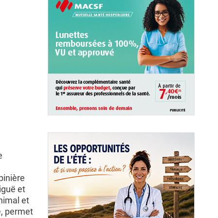
e
pinière
iguë et
nimal et
e, permet