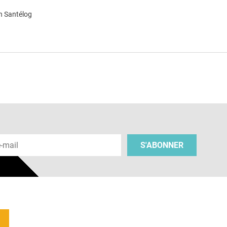
n Santélog
e
 e-mail
S'ABONNER