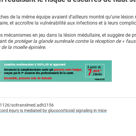
ches de la même équipe avaient d’ailleurs montré qu’une lésion 
, et accroître la vulnérabilité aux infections et à leurs compli
s mécanismes en jeu dans la lésion médullaire, et suggère de p
tant de
protéger la glande surrénale contre la réception de « faus
e la moelle épinière.
0.1126/scitranslmed.adh2156
ord injury is mediated by glucocorticoid signaling in mice