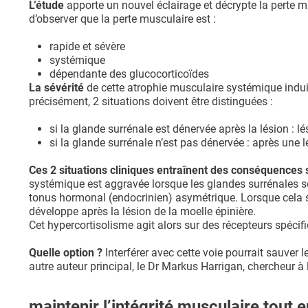
L’étude
apporte un nouvel éclairage et décrypte la perte 
d’observer que la perte musculaire est :
rapide et sévère
systémique
dépendante des glucocorticoïdes
La sévérité
de cette atrophie musculaire systémique indui
précisément, 2 situations doivent être distinguées :
si la glande surrénale est dénervée après la lésion : 
si la glande surrénale n’est pas dénervée : après une l
Ces 2 situations cliniques entraînent des conséquences 
systémique est aggravée lorsque les glandes surrénales so
tonus hormonal (endocrinien) asymétrique. Lorsque cela se
développe après la lésion de la moelle épinière.
Cet hypercortisolisme agit alors sur des récepteurs spécif
Quelle option ?
Interférer avec cette voie pourrait sauver 
autre auteur principal, le Dr Markus Harrigan, chercheur à l’
maintenir l’intégrité musculaire tout 