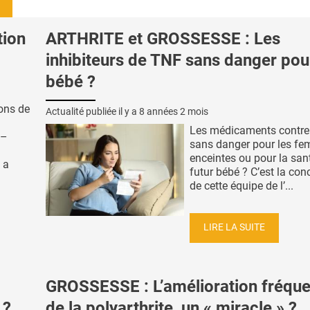
tion
ARTHRITE et GROSSESSE : Les
inhibiteurs de TNF sans danger pou
bébé ?
ions de
Actualité publiée il y a
8 années 2 mois
Les médicaments contre l
w–
sans danger pour les f
enceintes ou pour la sant
 a
futur bébé ? C’est la con
de cette équipe de l’...
LIRE LA SUITE
GROSSESSE : L’amélioration fréqu
 ?
de la polyarthrite, un « miracle » ?