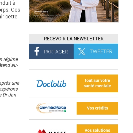
nduit à
orps. Ces
ir cette
RECEVOIR LA NEWSLETTER
un régime
étend au-
tout sur votre
après une
santé mentale
 espérons
e Dr Jan
Vos crédits
Vos solutions