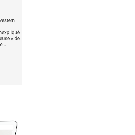
western
nexpliqué
leuse » de
...