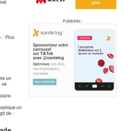
rmet
pros
Publicités :
 : Plus
îne un
) se
laire.
explique un
git de :
tade