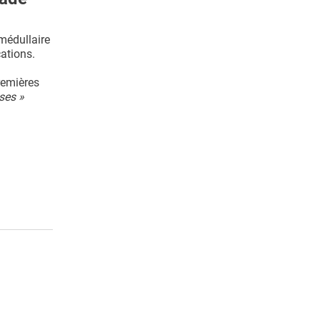
médullaire
cations.
remières
ses »