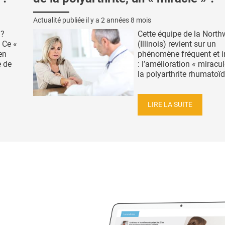
Actualité publiée il y a
2 années 8 mois
 ?
Cette équipe de la North
 Ce «
(Illinois) revient sur un
en
phénomène fréquent et i
e de
: l’amélioration « miracu
la polyarthrite rhumatoïde
LIRE LA SUITE