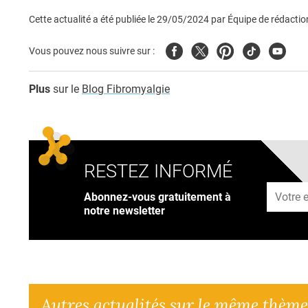
Cette actualité a été publiée le
29/05/2024
par
Équipe de rédactio
Facebook
Twitter
Pinterest
Tiktok
Youtub
Vous pouvez nous suivre sur :
Plus
sur le
Blog Fibromyalgie
RESTEZ INFORMÉ
Adresse
Abonnez-vous gratuitement à
notre newsletter
Autres actualités sur le même thème