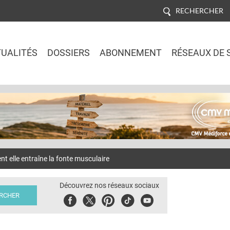
RECHERCHER
UALITÉS
DOSSIERS
ABONNEMENT
RÉSEAUX DE 
Jump to navigation
elle entraîne la fonte musculaire
Découvrez nos réseaux sociaux
Facebook
Twitter
Pinterest
Tiktok
Youbute