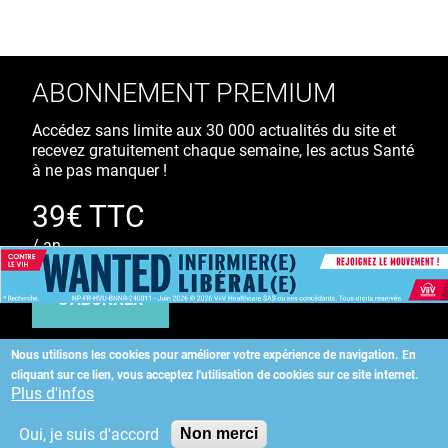
ABONNEMENT PREMIUM
Accédez sans limite aux 30 000 actualités du site et
recevez gratuitement chaque semaine, les actus Santé
à ne pas manquer !
39€ TTC
/ an
S'ABONNER
Nous utilisons les cookies pour améliorer votre expérience de navigation.
En
cliquant sur ce lien, vous acceptez l'utilisation de cookies sur ce site internet.
Copyright
©
2026 ALLIEDHEALTH
Plus d'infos
Oui, je suis d'accord
Non merci
KAURIWEB