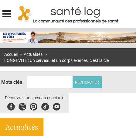
santé log
La communauté des professionnels de santé
Jump to navigation
MON COMPTE
ABONNEMENT
Accueil
>
Actualités
>
S'ABONNER À LA REVUE SOIN À DOMICILE
LONGÉVITÉ : Un cerveau et un corps exercés, c’est la clé
ACTUS
DOSSIERS
Mots clés
RÉSEAUX
Découvrez nos réseaux sociaux
E-REVUE SAD
Facebook
Twitter
Pinterest
Tiktok
Youbute
THÉMA
Actualités
L'APP