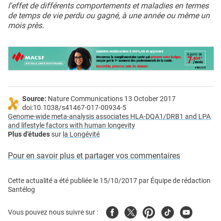
l'effet de différents comportements et maladies en termes
de temps de vie perdu ou gagné, à une année ou même un
mois près.
Source:
Nature Communications 13 October 2017
doi:10.1038/s41467-017-00934-5
Genome-wide meta-analysis associates HLA-DQA1/DRB1 and LPA
and lifestyle factors with human longevity
Plus d’études
sur
la Longévité
Pour en savoir plus et partager vos commentaires
Cette actualité a été publiée le
15/10/2017
par
Équipe de rédaction
Santélog
Facebook
Twitter
Pinterest
Tiktok
Youtube
Vous pouvez nous suivre sur :