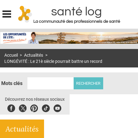
santé log
La communauté des professionnels de santé
Jump to navigation
MON COMPTE
ABONNEMENT
Accueil
>
Actualités
>
S'ABONNER À LA REVUE SOIN À DOMICILE
LONGÉVITÉ : Le 21è siècle pourrait battre un record
ACTUS
DOSSIERS
Mots clés
RÉSEAUX
Découvrez nos réseaux sociaux
E-REVUE SAD
Facebook
Twitter
Pinterest
Tiktok
Youbute
THÉMA
Actualités
L'APP