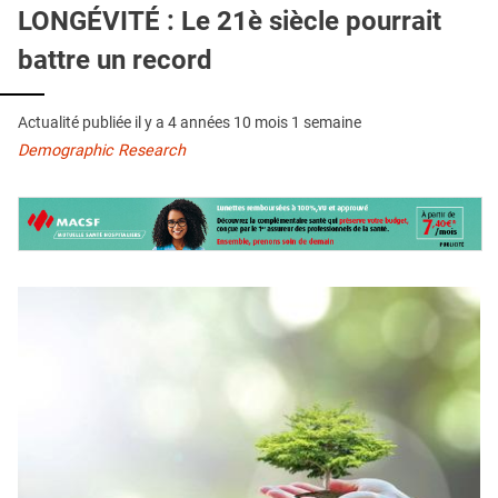
QUI SOMMES-NOUS ?
LONGÉVITÉ : Le 21è siècle pourrait
battre un record
PUBLICITÉ
CONDITIONS GÉNÉRALES
Actualité publiée il y a
4 années 10 mois 1 semaine
CONTACT
Demographic Research
CRÉDITS