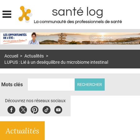
santé log
La communauté des professionnels de santé
Jump to navigation
MON COMPTE
ABONNEMENT
Accueil
>
Actualités
>
S'ABONNER À LA REVUE SOIN À DOMICILE
LUPUS : Lié à un deséquilibre du microbiome intestinal
ACTUS
DOSSIERS
Mots clés
RÉSEAUX
Découvrez nos réseaux sociaux
E-REVUE SAD
Facebook
Twitter
Pinterest
Tiktok
Youbute
THÉMA
Actualités
L'APP