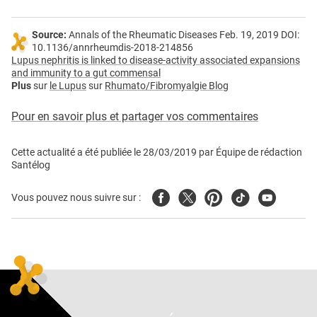
Source:
Annals of the Rheumatic Diseases Feb. 19, 2019 DOI:
10.1136/annrheumdis-2018-214856
Lupus nephritis is linked to disease-activity associated expansions
and immunity to a gut commensal
Plus
sur
le Lupus
sur
Rhumato/Fibromyalgie Blog
Pour en savoir plus et partager vos commentaires
Cette actualité a été publiée le
28/03/2019
par
Équipe de rédaction
Santélog
Facebook
Twitter
Pinterest
Tiktok
Youtube
Vous pouvez nous suivre sur :