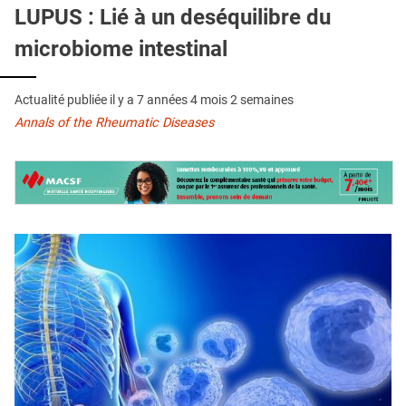
QUI SOMMES-NOUS ?
LUPUS : Lié à un deséquilibre du
microbiome intestinal
PUBLICITÉ
CONDITIONS GÉNÉRALES
Actualité publiée il y a
7 années 4 mois 2 semaines
CONTACT
Annals of the Rheumatic Diseases
CRÉDITS