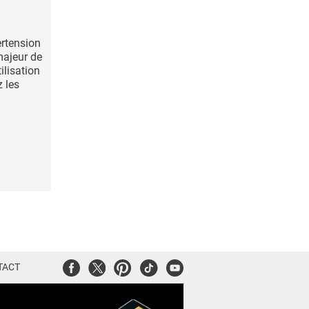
ertension
 majeur de
ilisation
z les
Facebook
Twitter
Pinterest
Tiktok
Youtube
TACT