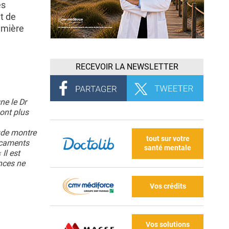
es
t de
emière
RECEVOIR LA NEWSLETTER
ne le Dr
 ont plus
tude montre
tout sur votre
dicaments
santé mentale
 Il est
nces ne
Vos crédits
Vos solutions