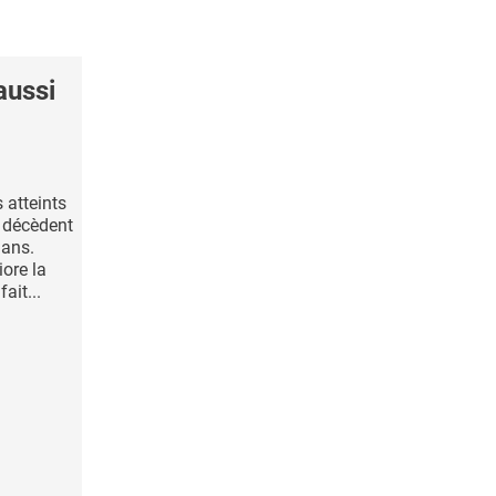
aussi
 atteints
e décèdent
 ans.
iore la
ait...