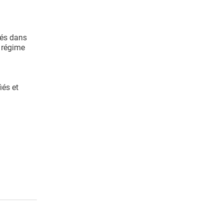
vés dans
u régime
iés et