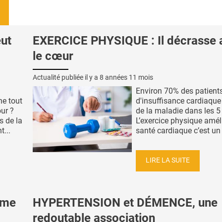
ut
EXERCICE PHYSIQUE : Il décrasse 
le cœur
Actualité publiée il y a
8 années 11 mois
Environ 70% des patients
he tout
d'insuffisance cardiaqu
ur ?
de la maladie dans les 5
s de la
L’exercice physique amél
t...
santé cardiaque c’est un f
LIRE LA SUITE
rme
HYPERTENSION et DÉMENCE, une
redoutable association