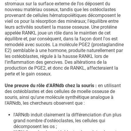
stromaux sur la surface externe de l’os déposent du
nouveau matériau osseux, tandis que les ostéoclastes
provenant de cellules hématopoïétiques décomposent le
vieil os pour la résorption des minéraux; l'équilibre entre
leurs activités soutient la masse osseuse. Une protéine
appelée RANKL joue un rôle dans le maintien de cet
équilibre et, par conséquent, dans la façon dont l'os est
remodelé avec succès. La molécule PGE2 (prostaglandine
E2) semblable à une hormone, produite naturellement par
les ostéoblastes, régule à la hausse RANKL lors de
l'inflammation des gencives. Des altérations de la
production de PGE2, et donc de RANKL, affecteraient la
perte et le gain osseux.
Une preuve du rôle d’ARNdb chez la souris :
en utilisant
des ostéoblastes et des cellules de moelle osseuse de
souris, ainsi qu'une molécule synthétique analogue à
l'ARNdb, les chercheurs observent que :
l'ARNdb induit clairement la différenciation d'un plus
grand nombre d'ostéoclastes, les cellules qui
décomposent les os ;