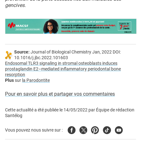
gencives.
Source:
Journal of Biological Chemistry Jan, 2022 DOI:
10.1016/j.jbc.2022.101603
Endosomal TLR3 signaling in stromal osteoblasts induces
prostaglandin E2–mediated inflammatory periodontal bone
resorption
Plus
sur
la Parodontite
Pour en savoir plus et partager vos commentaires
Cette actualité a été publiée le
14/05/2022
par
Équipe de rédaction
Santélog
Facebook
Twitter
Pinterest
Tiktok
Youtube
Vous pouvez nous suivre sur :