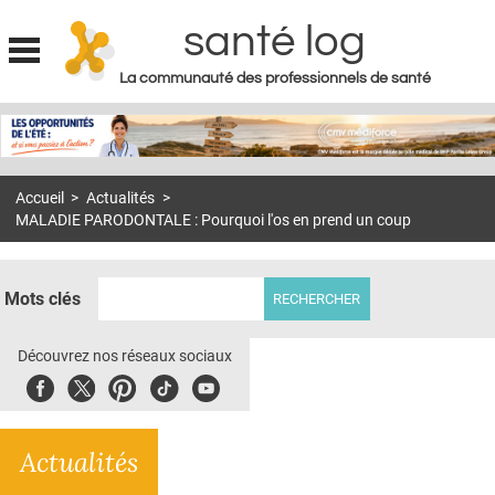
santé log
La communauté des professionnels de santé
Jump to navigation
MON COMPTE
ABONNEMENT
Accueil
>
Actualités
>
S'ABONNER À LA REVUE SOIN À DOMICILE
MALADIE PARODONTALE : Pourquoi l'os en prend un coup
ACTUS
DOSSIERS
Mots clés
RÉSEAUX
Découvrez nos réseaux sociaux
E-REVUE SAD
Facebook
Twitter
Pinterest
Tiktok
Youbute
THÉMA
Actualités
L'APP