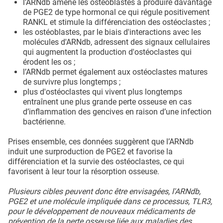
l’ARNdb amène les ostéoblastes à produire davantage
de PGE2 de type hormonal ce qui régule positivement
RANKL et stimule la différenciation des ostéoclastes ;
les ostéoblastes, par le biais d'interactions avec les
molécules d'ARNdb, adressent des signaux cellulaires
qui augmentent la production d'ostéoclastes qui
érodent les os ;
l’ARNdb permet également aux ostéoclastes matures
de survivre plus longtemps ;
plus d'ostéoclastes qui vivent plus longtemps
entraînent une plus grande perte osseuse en cas
d’inflammation des gencives en raison d’une infection
bactérienne.
Prises ensemble, ces données suggèrent que l’ARNdb
induit une surproduction de PGE2 et favorise la
différenciation et la survie des ostéoclastes, ce qui
favorisent à leur tour la résorption osseuse.
Plusieurs cibles peuvent donc être envisagées, l'ARNdb,
PGE2 et une molécule impliquée dans ce processus, TLR3,
pour le développement de nouveaux médicaments de
prévention de la perte osseuse liée aux maladies des