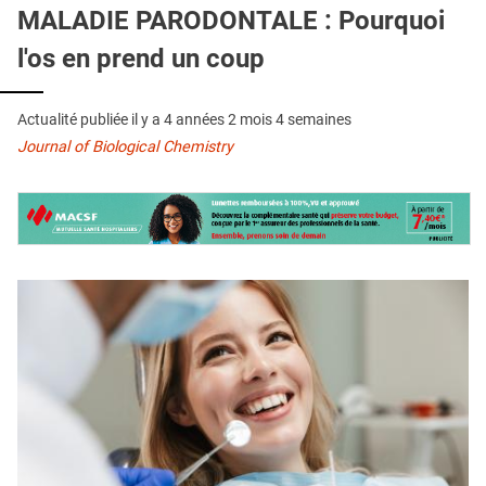
QUI SOMMES-NOUS ?
MALADIE PARODONTALE : Pourquoi
l'os en prend un coup
PUBLICITÉ
CONDITIONS GÉNÉRALES
Actualité publiée il y a
4 années 2 mois 4 semaines
CONTACT
Journal of Biological Chemistry
CRÉDITS