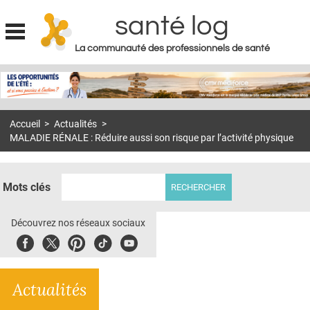
santé log
La communauté des professionnels de santé
Jump to navigation
MON COMPTE
ABONNEMENT
Accueil
>
Actualités
>
S'ABONNER À LA REVUE SOIN À DOMICILE
MALADIE RÉNALE : Réduire aussi son risque par l’activité physique
ACTUS
DOSSIERS
Mots clés
RÉSEAUX
Découvrez nos réseaux sociaux
E-REVUE SAD
Facebook
Twitter
Pinterest
Tiktok
Youbute
THÉMA
Actualités
L'APP