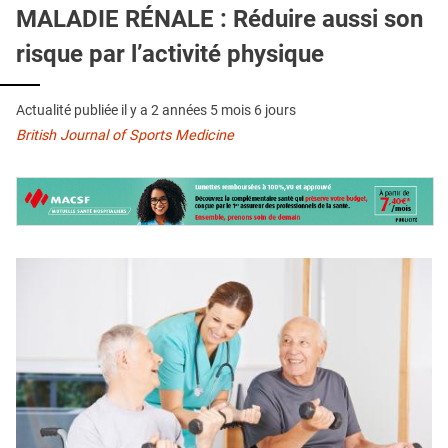
QUI SOMMES-NOUS ?
MALADIE RÉNALE : Réduire aussi son
risque par l’activité physique
PUBLICITÉ
CONDITIONS GÉNÉRALES
Actualité publiée il y a
2 années 5 mois 6 jours
CONTACT
British Journal of Sports Medicine
CRÉDITS