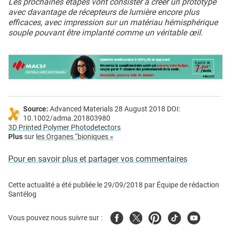
Les prochaines étapes vont consister à créer un prototype
avec davantage de récepteurs de lumière encore plus
efficaces, avec impression sur un matériau hémisphérique
souple pouvant être implanté comme un véritable œil.
Source:
Advanced Materials 28 August 2018 DOI:
10.1002/adma.201803980
3D Printed Polymer Photodetectors
Plus
sur
les Organes “bioniques »
Pour en savoir plus et partager vos commentaires
Cette actualité a été publiée le
29/09/2018
par
Équipe de rédaction
Santélog
Facebook
Twitter
Pinterest
Tiktok
Youtube
Vous pouvez nous suivre sur :