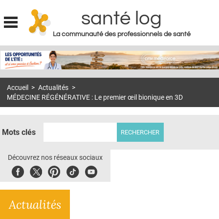
santé log
La communauté des professionnels de santé
Jump to navigation
MON COMPTE
ABONNEMENT
Accueil
>
Actualités
>
S'ABONNER À LA REVUE SOIN À DOMICILE
MÉDECINE RÉGÉNÉRATIVE : Le premier œil bionique en 3D
ACTUS
DOSSIERS
Mots clés
RÉSEAUX
Découvrez nos réseaux sociaux
E-REVUE SAD
Facebook
Twitter
Pinterest
Tiktok
Youbute
THÉMA
Actualités
L'APP