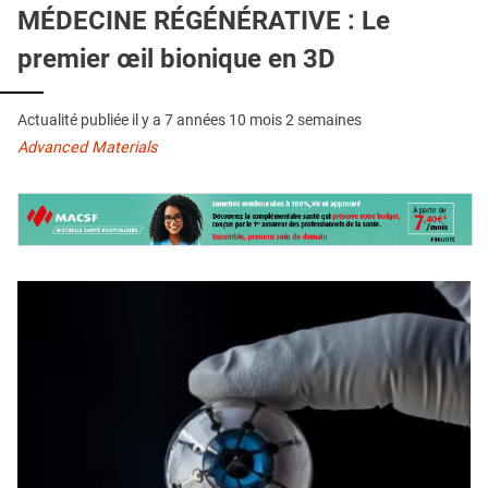
QUI SOMMES-NOUS ?
MÉDECINE RÉGÉNÉRATIVE : Le
premier œil bionique en 3D
PUBLICITÉ
CONDITIONS GÉNÉRALES
Actualité publiée il y a
7 années 10 mois 2 semaines
CONTACT
Advanced Materials
CRÉDITS