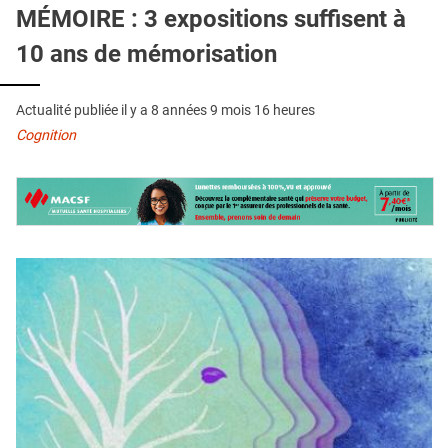
QUI SOMMES-NOUS ?
MÉMOIRE : 3 expositions suffisent à
10 ans de mémorisation
PUBLICITÉ
CONDITIONS GÉNÉRALES
Actualité publiée il y a
8 années 9 mois 16 heures
CONTACT
Cognition
CRÉDITS