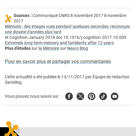
Sources :
Communiqué CNRS 8 novembre 2017 8 novembre
2017
Mémoire : des images vues pendant quelques secondes, reconnues
une dizaine d'années plus tard
et Cognition January 2018 doi: 10.1016/j.cognition.2017.10.009
Extremely long-term memory and familiarity after 12 years
Plus d’études
sur
la Mémoire
sur
Neuro Blog
Pour en savoir plus et partager vos commentaires
Cette actualité a été publiée le
13/11/2017
par
Équipe de rédaction
Santélog
Facebook
Twitter
Pinterest
Tiktok
Youtube
Vous pouvez nous suivre sur :