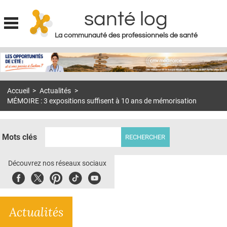
santé log
La communauté des professionnels de santé
Jump to navigation
MON COMPTE
ABONNEMENT
Accueil
>
Actualités
>
S'ABONNER À LA REVUE SOIN À DOMICILE
MÉMOIRE : 3 expositions suffisent à 10 ans de mémorisation
ACTUS
DOSSIERS
Mots clés
RÉSEAUX
Découvrez nos réseaux sociaux
E-REVUE SAD
Facebook
Twitter
Pinterest
Tiktok
Youbute
THÉMA
Actualités
L'APP