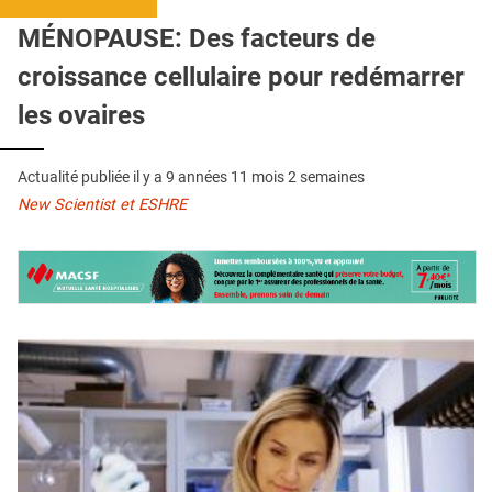
QUI SOMMES-NOUS ?
MÉNOPAUSE: Des facteurs de
PUBLICITÉ
croissance cellulaire pour redémarrer
CONDITIONS GÉNÉRALES
les ovaires
CONTACT
Actualité publiée il y a
9 années 11 mois 2 semaines
CRÉDITS
New Scientist et ESHRE