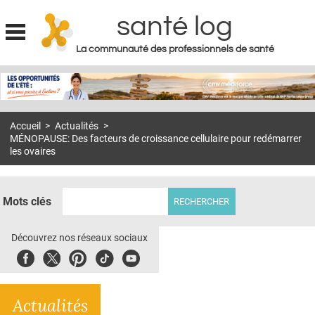
santé log
La communauté des professionnels de santé
Jump to navigation
MON COMPTE
ABONNEMENT
Accueil
>
Actualités
>
S'ABONNER À LA REVUE SOIN À DOMICILE
MÉNOPAUSE: Des facteurs de croissance cellulaire pour redémarrer
les ovaires
ACTUS
DOSSIERS
Mots clés
RÉSEAUX
Découvrez nos réseaux sociaux
E-REVUE SAD
Facebook
Twitter
Pinterest
Tiktok
Youbute
THÉMA
L'APP
Actualités