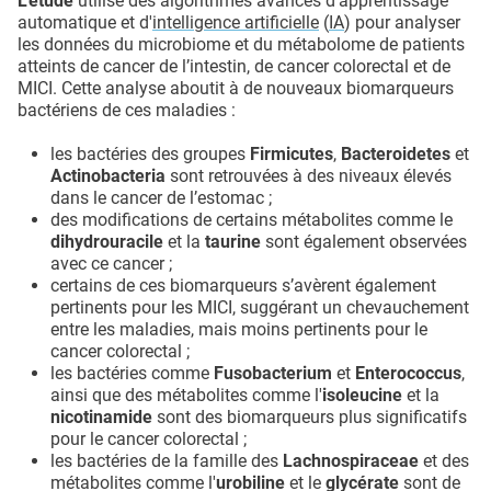
L’étude
utilise des algorithmes avancés d'apprentissage
automatique et d'
intelligence artificielle
(
IA
) pour analyser
les données du microbiome et du métabolome de patients
atteints de cancer de l’intestin, de cancer colorectal et de
MICI. Cette analyse aboutit à de nouveaux biomarqueurs
bactériens de ces maladies :
les bactéries des groupes
Firmicutes
,
Bacteroidetes
et
Actinobacteria
sont retrouvées à des niveaux élevés
dans le cancer de l’estomac ;
des modifications de certains métabolites comme le
dihydrouracile
et la
taurine
sont également observées
avec ce cancer ;
certains de ces biomarqueurs s’avèrent également
pertinents pour les MICI, suggérant un chevauchement
entre les maladies, mais moins pertinents pour le
cancer colorectal ;
les bactéries comme
Fusobacterium
et
Enterococcus
,
ainsi que des métabolites comme l'
isoleucine
et la
nicotinamide
sont des biomarqueurs plus significatifs
pour le cancer colorectal ;
les bactéries de la famille des
Lachnospiraceae
et des
métabolites comme l'
urobiline
et le
glycérate
sont de