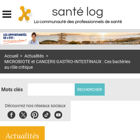
santé log
La communauté des professionnels de santé
Jump to navigation
MON COMPTE
ABONNEMENT
Accueil
>
Actualités
>
S'ABONNER À LA REVUE SOIN À DOMICILE
MICROBIOTE et CANCERS GASTRO-INTESTINAUX : Ces bactéries
au rôle critique
ACTUS
DOSSIERS
Mots clés
RÉSEAUX
Découvrez nos réseaux sociaux
E-REVUE SAD
Facebook
Twitter
Pinterest
Tiktok
Youbute
THÉMA
L'APP
Actualités