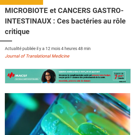
QUI SOMMES-NOUS ?
MICROBIOTE et CANCERS GASTRO-
PUBLICITÉ
INTESTINAUX : Ces bactéries au rôle
CONDITIONS GÉNÉRALES
critique
CONTACT
Actualité publiée il y a
12 mois 4 heures 48 min
CRÉDITS
Journal of Translational Medicine