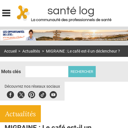
santé log
La communauté des professionnels de santé
Jump to navigation
MON COMPTE
ABONNEMENT
Accueil
>
Actualités
>
MIGRAINE : Le café est-il un déclencheur ?
S'ABONNER À LA REVUE SOIN À DOMICILE
ACTUS
Mots clés
DOSSIERS
RÉSEAUX
Découvrez nos réseaux sociaux
Facebook
Twitter
Pinterest
Tiktok
Youbute
E-REVUE SAD
THÉMA
Actualités
L'APP
MIGRAINE : Le café est-il un