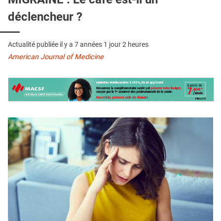
QUI SOMMES-NOUS ?
déclencheur ?
PUBLICITÉ
CONDITIONS GÉNÉRALES
Actualité publiée il y a
7 années 1 jour 2 heures
American Journal of Medicine
CONTACT
CRÉDITS