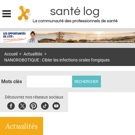
santé log
La communauté des professionnels de santé
Jump to navigation
MON COMPTE
ABONNEMENT
Accueil
>
Actualités
>
S'ABONNER À LA REVUE SOIN À DOMICILE
NANOROBOTIQUE : Cibler les infections orales fongiques
ACTUS
DOSSIERS
Mots clés
RÉSEAUX
Découvrez nos réseaux sociaux
E-REVUE SAD
Facebook
Twitter
Pinterest
Tiktok
Youbute
THÉMA
Actualités
L'APP