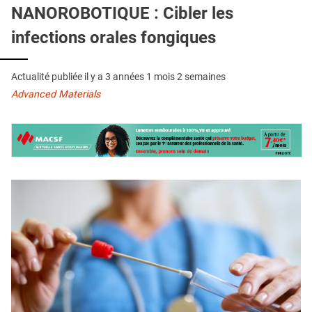
QUI SOMMES-NOUS ?
NANOROBOTIQUE : Cibler les
infections orales fongiques
PUBLICITÉ
CONDITIONS GÉNÉRALES
Actualité publiée il y a
3 années 1 mois 2 semaines
CONTACT
Advanced Materials
CRÉDITS