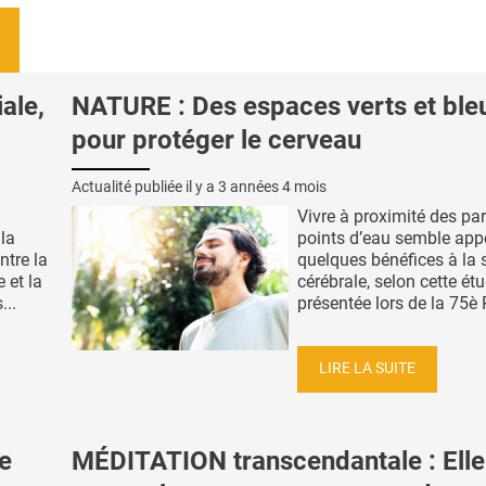
ale,
NATURE : Des espaces verts et ble
pour protéger le cerveau
Actualité publiée il y a
3 années 4 mois
Vivre à proximité des pa
la
points d’eau semble app
ntre la
quelques bénéfices à la 
 et la
cérébrale, selon cette ét
...
présentée lors de la 75è 
LIRE LA SUITE
e
MÉDITATION transcendantale : Elle