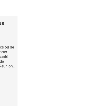
us
rcs ou de
orter
santé
ude
Réunion...