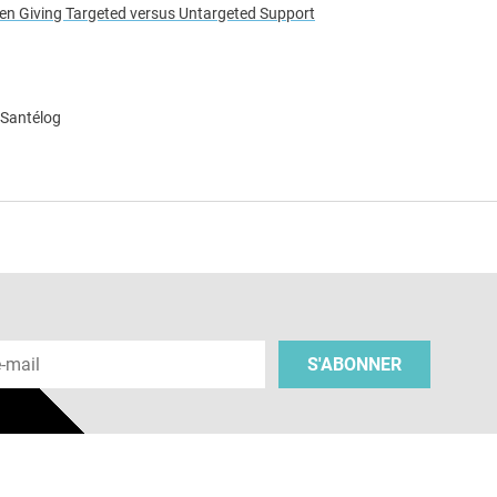
ween Giving Targeted versus Untargeted Support
 Santélog
e
 e-mail
S'ABONNER