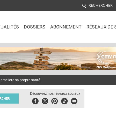
RECHERCHER
UALITÉS
DOSSIERS
ABONNEMENT
RÉSEAUX DE 
Jump to navigation
améliore sa propre santé
Découvrez nos réseaux sociaux
Facebook
Twitter
Pinterest
Tiktok
Youbute