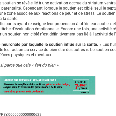
 soutien se révèle lié à une activation accrue du striatum ventra
parentalité. Cependant, lorsque le soutien est ciblé, seul le sep
 une zone associée aux réactions de peur et de stress. Le soutien
à la santé.
ipants ayant renseigné leur propension à offrir leur soutien, e
âche d'évaluation émotionnelle. Encore une fois, une activité r
 un soutien non ciblé n'est définitivement pas lié à l'activité de
e neuronale par laquelle le soutien influe sur la santé.
« Les hu
e leur action au service du bien-être des autres ». Le soutien soc
néfices physiques et mentaux.
i parce que cela « fait du bien ».
097/PSY.0000000000000623