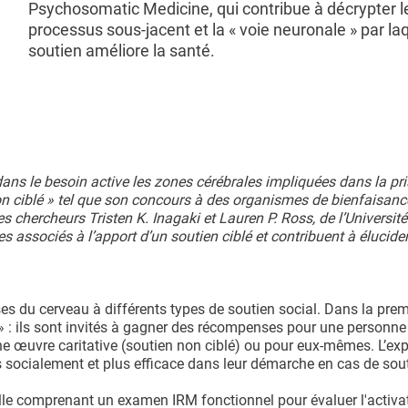
Psychosomatic Medicine, qui contribue à décrypter l
processus sous-jacent et la « voie neuronale » par laq
soutien améliore la santé.
dans le besoin active les zones cérébrales impliquées dans la pr
on ciblé » tel que son concours à des organismes de bienfaisanc
s chercheurs Tristen K. Inagaki et Lauren P. Ross, de l’Université
s associés à l’apport d’un soutien ciblé et contribuent à élucider
es du cerveau à différents types de soutien social. Dans la prem
» : ils sont invités à gagner des récompenses pour une personne
une œuvre caritative (soutien non ciblé) ou pour eux-mêmes. L’ex
s socialement et plus efficace dans leur démarche en cas de sout
lle comprenant un examen IRM fonctionnel pour évaluer l'activa