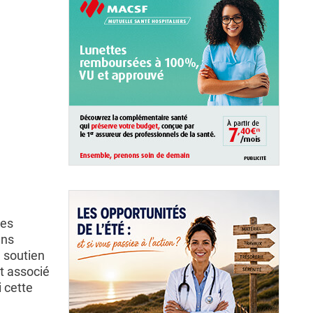
ues
ens
n soutien
st associé
i cette