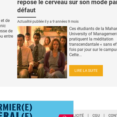
repose le cerveau sur son mode pa
défaut
 et de
Actualité publiée il y a
9 années 9 mois
inic
Ces étudiants de la Mahar
tesse de
University of Management
u entre
pratiquent la méditation
transcendantale « sans eff
fois par jour sur le campu
Cette...
LIRE LA SUITE
LETTER
QUI SOMMES-NOUS ?
PUBLICITÉ
CGU
CON