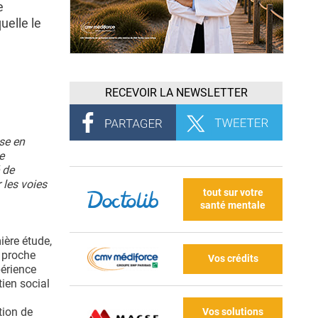
e
uelle le
RECEVOIR LA NEWSLETTER
ise en
e
 de
 les voies
tout sur votre
santé mentale
ière étude,
 proche
Vos crédits
périence
ien social
tion de
Vos solutions