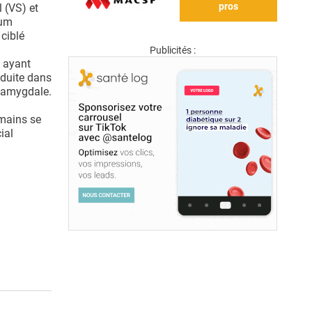
pros
l (VS) et
tum
 ciblé
Publicités :
t ayant
éduite dans
 l'amygdale.
mains se
ial