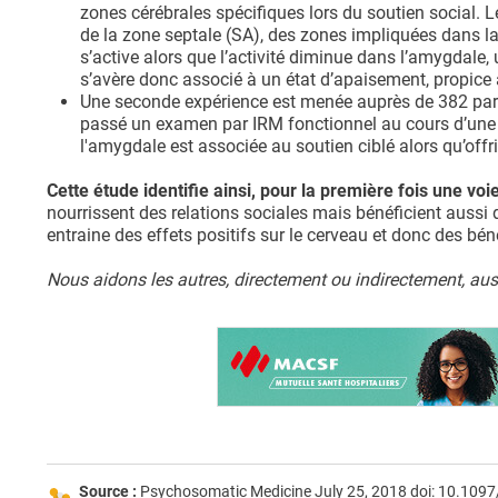
zones cérébrales spécifiques lors du soutien social. Le
de la zone septale (SA), des zones impliquées dans la 
s’active alors que l’activité diminue dans l’amygdale,
s’avère donc associé à un état d’apaisement, propice 
Une seconde expérience est menée auprès de 382 partic
passé un examen par IRM fonctionnel au cours d’une t
l'amygdale est associée au soutien ciblé alors qu’offrir
Cette étude identifie ainsi, pour la première fois une voi
nourrissent des relations sociales mais bénéficient aussi d
entraine des effets positifs sur le cerveau et donc des bé
Nous aidons les autres, directement ou indirectement, auss
Source :
Psychosomatic Medicine July 25, 2018 doi: 10.1