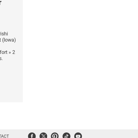
r
ishi
 (Iowa)
ort » 2
s.
Facebook
Twitter
Pinterest
Tiktok
Youtube
TACT