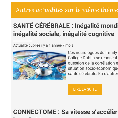
Autres actualités sur le même thème
SANTÉ CÉRÉBRALE : Inégalité mondi
inégalité sociale, inégalité cognitive
Actualité publiée il y a
1 année 7 mois
Ces neurologues du Trinity
College Dublin se reposent 
question de la corrélation e
situation socio-économique
santé cérébrale. En d’autres
LIRE LA SUITE
CONNECTOME : Sa vitesse s’accélèr