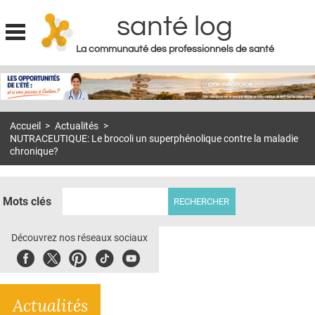
santé log
La communauté des professionnels de santé
Jump to navigation
MON COMPTE
ABONNEMENT
Accueil
>
Actualités
>
S'ABONNER À LA REVUE SOIN À DOMICILE
NUTRACEUTIQUE: Le brocoli un superphénolique contre la maladie
chronique?
ACTUS
DOSSIERS
Mots clés
RÉSEAUX
Découvrez nos réseaux sociaux
E-REVUE SAD
Facebook
Twitter
Pinterest
Tiktok
Youbute
THÉMA
L'APP
Actualités