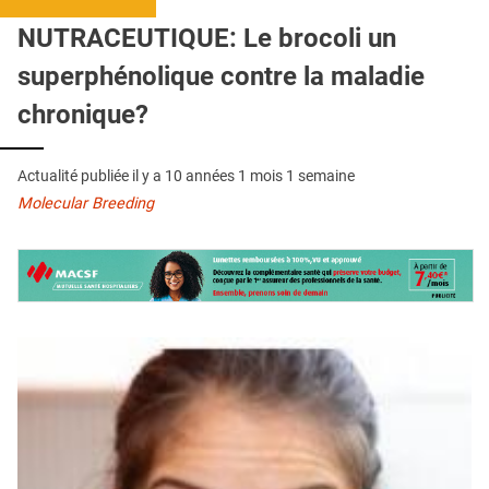
QUI SOMMES-NOUS ?
NUTRACEUTIQUE: Le brocoli un
PUBLICITÉ
superphénolique contre la maladie
CONDITIONS GÉNÉRALES
chronique?
CONTACT
Actualité publiée il y a
10 années 1 mois 1 semaine
CRÉDITS
Molecular Breeding