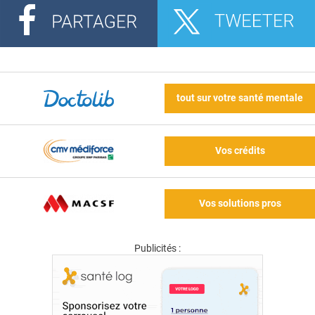
tout sur votre santé mentale
Vos crédits
Vos solutions pros
Publicités :