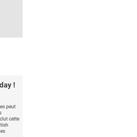
day !
des peut
s
lut cette
itish
Les