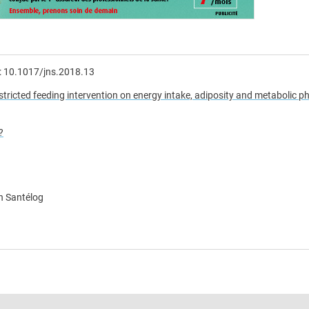
 : 10.1017/jns.2018.13
restricted feeding intervention on energy intake, adiposity and metabolic p
?
n Santélog
e