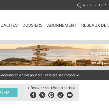
RECHERCHER
UALITÉS
DOSSIERS
ABONNEMENT
RÉSEAUX DE 
Jump to navigation
éjeuner et le dîner pour réduire la graisse corporelle
Découvrez nos réseaux sociaux
Facebook
Twitter
Pinterest
Tiktok
Youbute