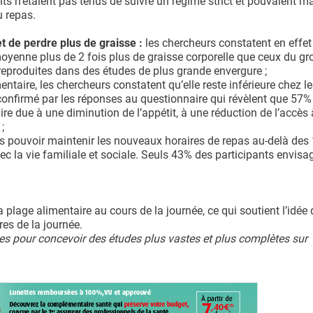
ants n’étaient pas tenus de suivre un régime strict et pouvaient m
u repas.
t de perdre plus de graisse :
les chercheurs constatent en effet
moyenne plus de 2 fois plus de graisse corporelle que ceux du g
eproduites dans des études de plus grande envergure ;
imentaire, les chercheurs constatent qu’elle reste inférieure chez l
t confirmé par les réponses au questionnaire qui révèlent que 57%
re due à une diminution de l’appétit, à une réduction de l’accès 
;
s pouvoir maintenir les nouveaux horaires de repas au-delà des
ec la vie familiale et sociale. Seuls 43% des participants envisa
plage alimentaire au cours de la journée, ce qui soutient l’idée 
res de la journée.
res pour concevoir des études plus vastes et plus complètes sur