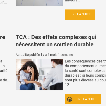
auteurs...
l’...
LIRE LA SUITE
re
TCA : Des effets complexes qui
nécessitent un soutien durable
Actualité publiée il y a
6 mois 1 semaine
la
Les conséquences des t
 un
du comportement aliment
arité
la santé sont complexes 
durables : si leurs compl
e de...
sont plus élevées au cou
12...
LIRE LA SUITE