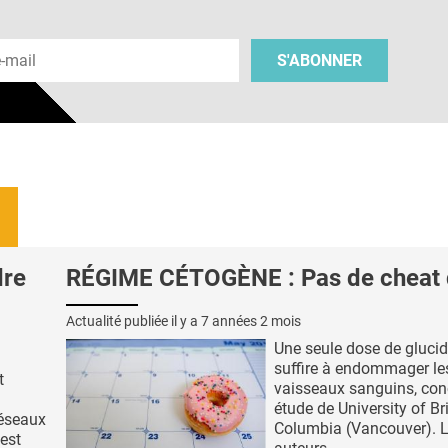
 e-mail
S'ABONNER
dre
RÉGIME CÉTOGÈNE : Pas de cheat 
Actualité publiée il y a
7 années 2 mois
Une seule dose de gluci
suffire à endommager le
t
vaisseaux sanguins, conc
étude de University of Br
réseaux
Columbia (Vancouver). 
est