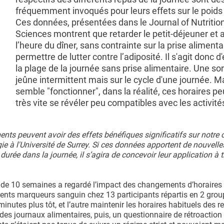
fréquemment invoqués pour leurs effets sur le poids 
Ces données, présentées dans le Journal of Nutritio
Sciences montrent que retarder le petit-déjeuner et 
l’heure du dîner, sans contrainte sur la prise alimenta
permettre de lutter contre l’adiposité. Il s'agit donc d
la plage de la journée sans prise alimentaire. Une so
jeûne intermittent mais sur le cycle d'une journée. Ma
semble "fonctionner", dans la réalité, ces horaires p
très vite se révéler peu compatibles avec les activité
ts peuvent avoir des effets bénéfiques significatifs sur notre 
e à l'Université de Surrey. Si ces données apportent de nouvelle
 durée dans la journée, il s’agira de concevoir leur application à 
e de 10 semaines a regardé l’impact des changements d’horaires
érents marqueurs sanguin chez 13 participants répartis en 2 group
minutes plus tôt, et l’autre maintenir les horaires habituels des r
 des journaux alimentaires, puis, un questionnaire de rétroaction