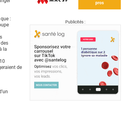
anger
pros
 que :
Publicités :
roupe
es
 des
à la
 10
geraient de
d’un