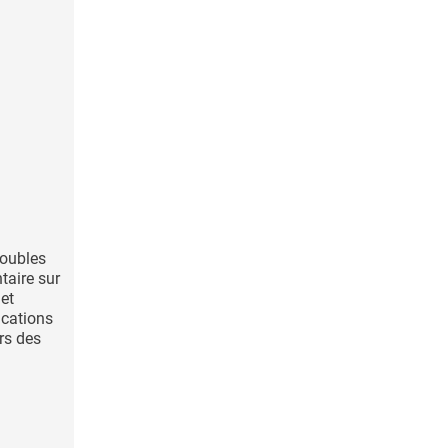
roubles
aire sur
et
ications
rs des