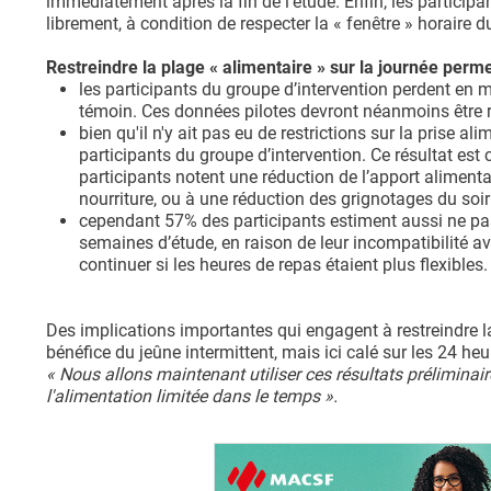
immédiatement après la fin de l’étude. Enfin, les particip
librement, à condition de respecter la « fenêtre » horaire d
Restreindre la plage « alimentaire » sur la journée perme
les participants du groupe d’intervention perdent en 
témoin. Ces données pilotes devront néanmoins être r
bien qu'il n'y ait pas eu de restrictions sur la prise al
participants du groupe d’intervention. Ce résultat es
participants notent une réduction de l’apport alimentai
nourriture, ou à une réduction des grignotages du soir 
cependant 57% des participants estiment aussi ne pa
semaines d’étude, en raison de leur incompatibilité av
continuer si les heures de repas étaient plus flexibles.
Des implications importantes qui engagent à restreindre la 
bénéfice du jeûne intermittent, mais ici calé sur les 24 heu
« Nous allons maintenant utiliser ces résultats préliminai
l'alimentation limitée dans le temps ».