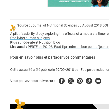
Source :
Journal of Nutritional Sciences 30 August 2018 DOI
A pilot feasibility study exploring the effects of a moderate time-
free-living human subjects
Plus
sur
Obésité
et
Nutrition Blog
Lire aussi :
PERTE de POIDS: Faut-il prendre un bon petit-déjeuner
Pour en savoir plus et partager vos commentaires
Cette actualité a été publiée le
29/09/2018
par
Équipe de rédactio
Facebook
Twitter
Pinterest
Tiktok
Youtub
Vous pouvez nous suivre sur :