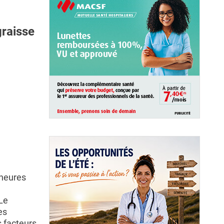
graisse
ineures
 Le
es
s facteurs