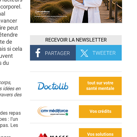
corporel.
nal
avancer
ire peut
'étendre
RECEVOIR LA NEWSLETTER
rte de
is si cela
euvent
s du
corps,
tout sur votre
s idées en
santé mentale
travers des
Vos crédits
 des repas
es : l’un
epas. Les
Vos solutions