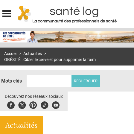
santé log
La communauté des professionnels de santé
Jump to navigation
MON COMPTE
ABONNEMENT
Accueil
>
Actualités
>
S'ABONNER À LA REVUE SOIN À DOMICILE
OBÉSITÉ : Cibler le cervelet pour supprimer la faim
ACTUS
DOSSIERS
Mots clés
RÉSEAUX
Découvrez nos réseaux sociaux
E-REVUE SAD
Facebook
Twitter
Pinterest
Tiktok
Youbute
THÉMA
Actualités
L'APP