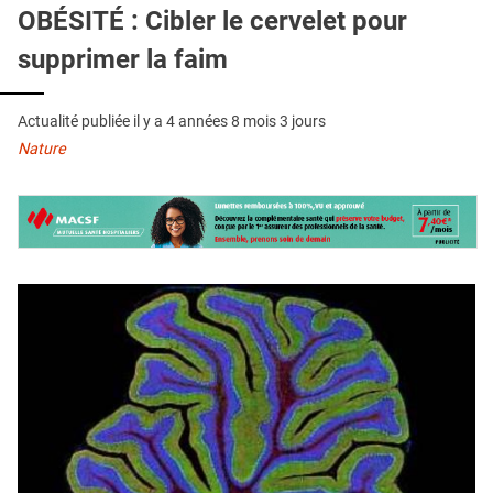
QUI SOMMES-NOUS ?
OBÉSITÉ : Cibler le cervelet pour
supprimer la faim
PUBLICITÉ
CONDITIONS GÉNÉRALES
Actualité publiée il y a
4 années 8 mois 3 jours
CONTACT
Nature
CRÉDITS