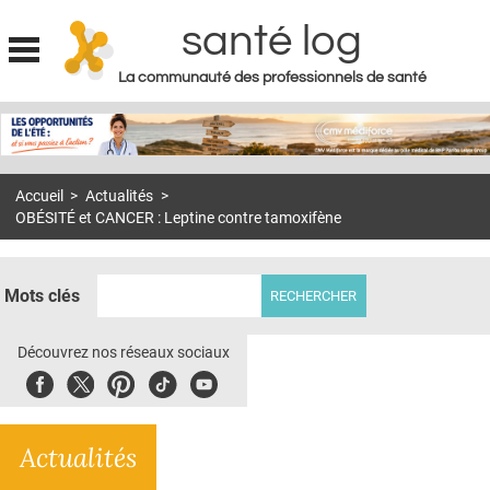
santé log
La communauté des professionnels de santé
Jump to navigation
MON COMPTE
ABONNEMENT
Accueil
>
Actualités
>
S'ABONNER À LA REVUE SOIN À DOMICILE
OBÉSITÉ et CANCER : Leptine contre tamoxifène
ACTUS
DOSSIERS
Mots clés
RÉSEAUX
Découvrez nos réseaux sociaux
E-REVUE SAD
Facebook
Twitter
Pinterest
Tiktok
Youbute
THÉMA
Actualités
L'APP