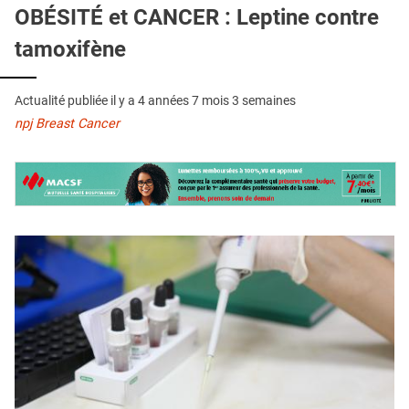
QUI SOMMES-NOUS ?
OBÉSITÉ et CANCER : Leptine contre
tamoxifène
PUBLICITÉ
CONDITIONS GÉNÉRALES
Actualité publiée il y a
4 années 7 mois 3 semaines
CONTACT
npj Breast Cancer
CRÉDITS