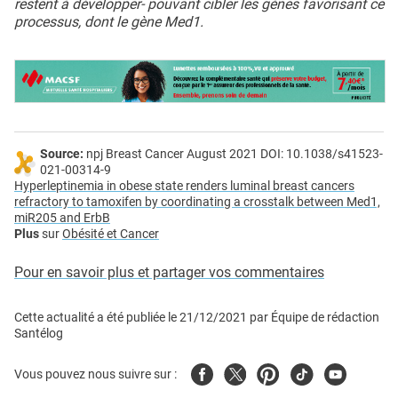
restent à développer- pouvant cibler les gènes favorisant ce
processus, dont le gène Med1.
Source:
npj Breast Cancer August 2021 DOI: 10.1038/s41523-
021-00314-9
Hyperleptinemia in obese state renders luminal breast cancers
refractory to tamoxifen by coordinating a crosstalk between Med1,
miR205 and ErbB
Plus
sur
Obésité et Cancer
Pour en savoir plus et partager vos commentaires
Cette actualité a été publiée le
21/12/2021
par
Équipe de rédaction
Santélog
Facebook
Twitter
Pinterest
Tiktok
Youtube
Vous pouvez nous suivre sur :