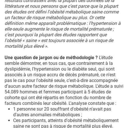
résultats contrastent avec la plupart des données de la
littérature et nous pensons que c'est parce que la plupart
des études ont défini l'obésité métabolique saine comme
un facteur de risque métabolique au plus. Or cette
définition même apparaît problématique : l'hypertension à
elle-seule augmente le risque de mortalité prématurée ;
c’est pourquoi la plupart des études rapportent que
l'obésité « saine » est toujours associée à un risque de
mortalité plus élevé ».
Une question de jargon ou de méthodologie ?
L’étude
semble démontrer, en tous cas, que contrairement à la
dyslipidémie, l'hypertension ou le diabète seul, qui sont
associés à un risque accru de décès prématuré, ce n'est
pas le cas pour l'obésité seule, c’est-à-dire accompagnée
d’aucun autre facteur de risque métabolique. L'étude a suivi
54.089 hommes et femmes participant à 5 études de
cohorte qui ont été répartis en fonction du nombre de
facteurs combinés leur obésité. L’analyse constate que :
1 personne sur 20 souffrant d'obésité n'avait pas
d'autres anomalies métaboliques ;
Ces participants, atteints d'obésité métaboliquement
saine ne sont pas à risque de mortalité plus élevé.