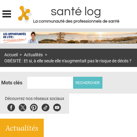
santé log
La communauté des professionnels de santé
Jump to navigation
MON COMPTE
ABONNEMENT
Accueil
>
Actualités
>
S'ABONNER À LA REVUE SOIN À DOMICILE
OBÉSITÉ : Et si, à elle seule elle n'augmentait pas le risque de décès ?
ACTUS
DOSSIERS
Mots clés
RÉSEAUX
Découvrez nos réseaux sociaux
E-REVUE SAD
Facebook
Twitter
Pinterest
Tiktok
Youbute
THÉMA
Actualités
L'APP