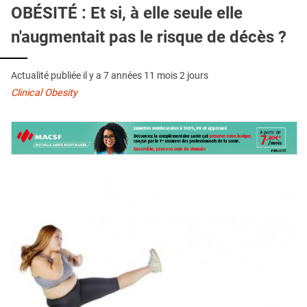
QUI SOMMES-NOUS ?
OBÉSITÉ : Et si, à elle seule elle
n'augmentait pas le risque de décès ?
PUBLICITÉ
CONDITIONS GÉNÉRALES
Actualité publiée il y a
7 années 11 mois 2 jours
CONTACT
Clinical Obesity
CRÉDITS