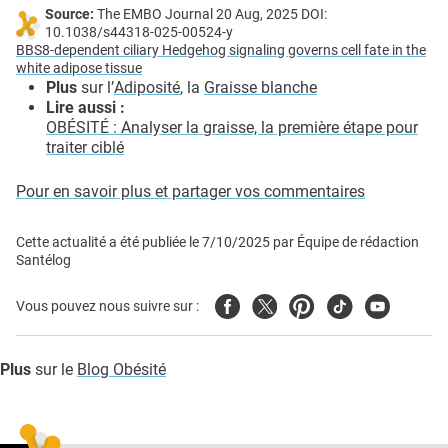
Source:
The EMBO Journal 20 Aug, 2025 DOI:
10.1038/s44318-025-00524-y
BBS8-dependent ciliary Hedgehog signaling governs cell fate in the
white adipose tissue
Plus
sur l’
Adiposité
, la
Graisse blanche
Lire aussi :
OBÉSITÉ : Analyser la graisse, la première étape pour
traiter ciblé
Pour en savoir plus et partager vos commentaires
Cette actualité a été publiée le
7/10/2025
par
Équipe de rédaction
Santélog
Facebook
Twitter
Pinterest
Tiktok
Youtube
Vous pouvez nous suivre sur :
Plus
sur le
Blog Obésité