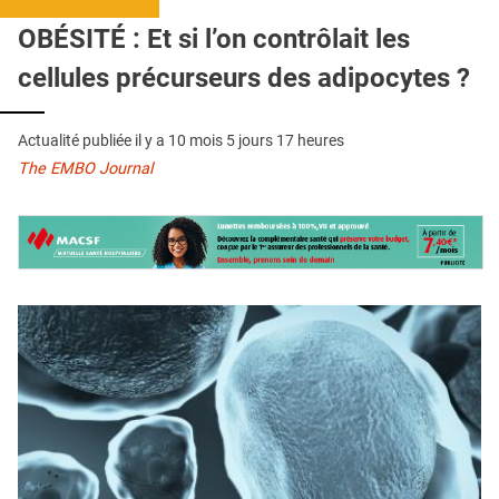
QUI SOMMES-NOUS ?
OBÉSITÉ : Et si l’on contrôlait les
PUBLICITÉ
cellules précurseurs des adipocytes ?
CONDITIONS GÉNÉRALES
Actualité publiée il y a
10 mois 5 jours 17 heures
CONTACT
The EMBO Journal
CRÉDITS