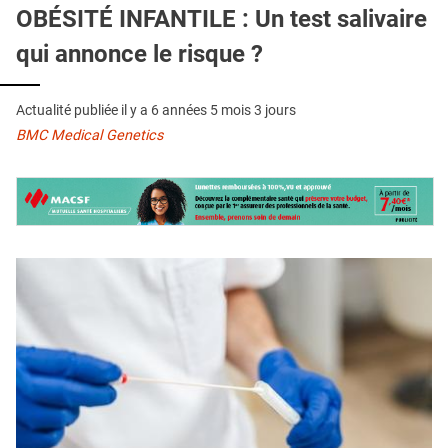
QUI SOMMES-NOUS ?
OBÉSITÉ INFANTILE : Un test salivaire
qui annonce le risque ?
PUBLICITÉ
CONDITIONS GÉNÉRALES
Actualité publiée il y a
6 années 5 mois 3 jours
CONTACT
BMC Medical Genetics
CRÉDITS