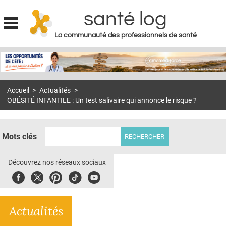
santé log
La communauté des professionnels de santé
Jump to navigation
MON COMPTE
ABONNEMENT
Accueil
>
Actualités
>
S'ABONNER À LA REVUE SOIN À DOMICILE
OBÉSITÉ INFANTILE : Un test salivaire qui annonce le risque ?
ACTUS
DOSSIERS
Mots clés
RÉSEAUX
Découvrez nos réseaux sociaux
E-REVUE SAD
Facebook
Twitter
Pinterest
Tiktok
Youbute
THÉMA
Actualités
L'APP