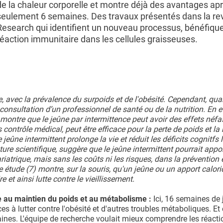
de la chaleur corporelle et montre déjà des avantages ap
seulement 6 semaines. Des travaux présentés dans la rev
Research qui identifient un nouveau processus, bénéfiqu
réaction immunitaire dans les cellules graisseuses.
e, avec la prévalence du surpoids et de l'obésité. Cependant, quan
onsultation d’un professionnel de santé ou de la nutrition. En e
montre que le jeûne par intermittence peut avoir des effets néfas
contrôle médical, peut être efficace pour la perte de poids et la
eûne intermittent prolonge la vie et réduit les déficits cognitfs l
ture scientifique, suggère que le jeûne intermittent pourrait appo
iatrique, mais sans les coûts ni les risques, dans la prévention e
e étude (7) montre, sur la souris, qu'un jeûne ou un apport calori
et ainsi lutte contre le vieillissement.
le au maintien du poids et au métabolisme :
Ici, 16 semaines de 
es à lutter contre l'obésité et d'autres troubles métaboliques. Et
nes. L'équipe de recherche voulait mieux comprendre les réacti