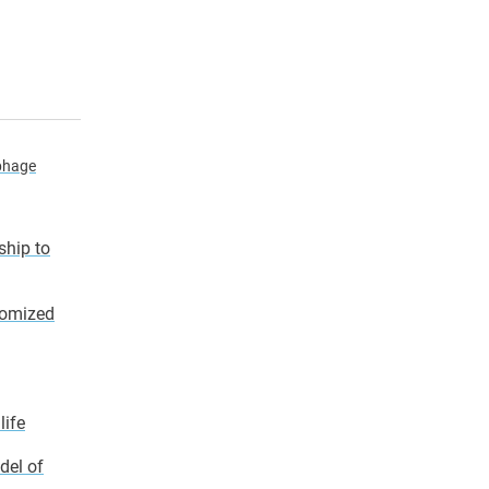
ophage
ship to
ndomized
life
del of