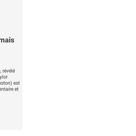
 mais
, révélé
ylor
ston) est
entaire et