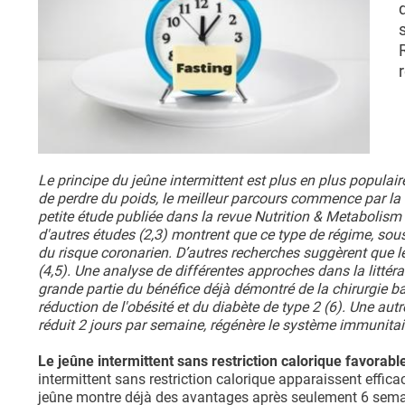
Le principe du jeûne intermittent est plus en plus populair
de perdre du poids, le meilleur parcours commence par la c
petite étude publiée dans la revue Nutrition & Metabolism 
d'autres études (2,3) montrent que ce type de régime, sous 
du risque coronarien. D’autres recherches suggèrent que le j
(4,5). Une analyse de différentes approches dans la littéra
grande partie du bénéfice déjà démontré de la chirurgie bar
réduction de l'obésité et du diabète de type 2 (6). Une autr
réduit 2 jours par semaine, régénère le système immunitaire 
Le jeûne intermittent sans restriction calorique favorab
intermittent sans restriction calorique apparaissent efficac
jeûne montre déjà des avantages après seulement 6 semai