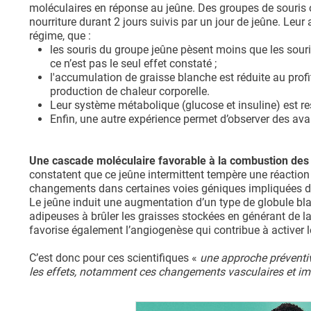
moléculaires en réponse au jeûne. Des groupes de souris o
nourriture durant 2 jours suivis par un jour de jeûne. Leur 
régime, que :
les souris du groupe jeûne pèsent moins que les sour
ce n’est pas le seul effet constaté ;
l'accumulation de graisse blanche est réduite au profi
production de chaleur corporelle.
Leur système métabolique (glucose et insuline) est res
Enfin, une autre expérience permet d’observer des ava
Une cascade moléculaire favorable à la combustion des 
constatent que ce jeûne intermittent tempère une réaction
changements dans certaines voies géniques impliquées da
Le jeûne induit une augmentation d’un type de globule bla
adipeuses à brûler les graisses stockées en générant de 
favorise également l’angiogenèse qui contribue à activer
C’est donc pour ces scientifiques «
une approche préventive
les effets, notamment ces changements vasculaires et immu