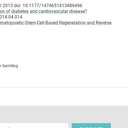
pril 2013 doi: 10.1177/1474651413486496
ntion of diabetes and cardiovascular disease?
2014.04.014
matopoietic-Stem-Cell-Based Regeneration and Reverse
n Santélog
e
 e-mail