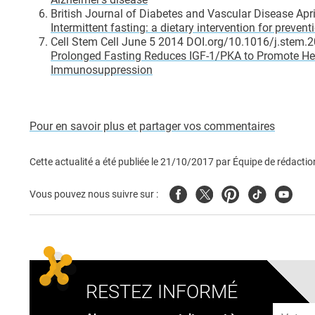
British Journal of Diabetes and Vascular Disease A
Intermittent fasting: a dietary intervention for preve
Cell Stem Cell June 5 2014 DOI.org/10.1016/j.stem.
Prolonged Fasting Reduces IGF-1/PKA to Promote He
Immunosuppression
Pour en savoir plus et partager vos commentaires
Cette actualité a été publiée le
21/10/2017
par
Équipe de rédactio
Facebook
Twitter
Pinterest
Tiktok
Youtub
Vous pouvez nous suivre sur :
RESTEZ INFORMÉ
Adresse