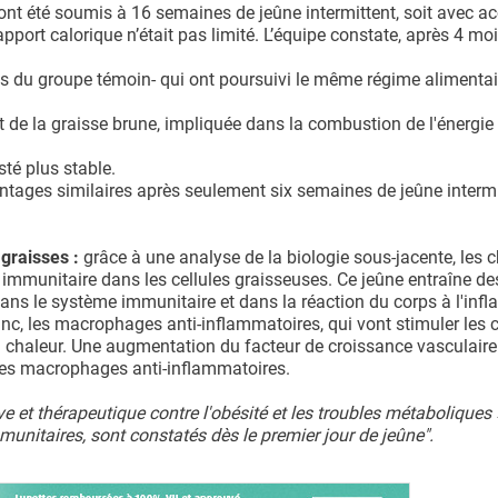
nt été soumis à 16 semaines de jeûne intermittent, soit avec ac
apport calorique n’était pas limité. L’équipe constate, après 4 mo
is du groupe témoin- qui ont poursuivi le même régime alimentai
t de la graisse brune, impliquée dans la combustion de l'énergie 
té plus stable.
ntages similaires après seulement six semaines de jeûne intermi
graisses :
grâce à une analyse de la biologie sous-jacente, les 
 immunitaire dans les cellules graisseuses. Ce jeûne entraîne de
ns le système immunitaire et dans la réaction du corps à l'inf
nc, les macrophages anti-inflammatoires, qui vont stimuler les c
la chaleur. Une augmentation du facteur de croissance vasculair
 les macrophages anti-inflammatoires.
 et thérapeutique contre l'obésité et les troubles métaboliques 
nitaires, sont constatés dès le premier jour de jeûne".