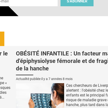
S'ABONNER
 le
OBÉSITÉ INFANTILE : Un facteur m
d'épiphysiolyse fémorale et de fragi
de la hanche
me
Actualité publiée il y a
7 années 8 mois
ype «
Ces chercheurs de Liver
risques
alertent : l'obésité chez l
dies
enfants est le principal 
...
risque de maladie grave 
hanche, plus tard dans la 