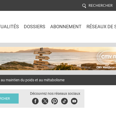
RECHERCHER
UALITÉS
DOSSIERS
ABONNEMENT
RÉSEAUX DE 
Jump to navigation
e au maintien du poids et au métabolisme
Découvrez nos réseaux sociaux
Facebook
Twitter
Pinterest
Tiktok
Youbute