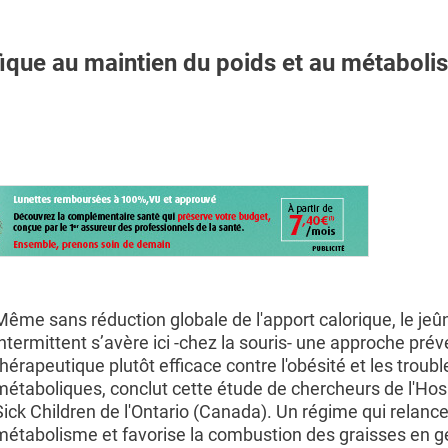
fique au maintien du poids et au métabol
Même sans réduction globale de l'apport calorique, le jeû
intermittent s’avère ici -chez la souris- une approche prév
thérapeutique plutôt efficace contre l'obésité et les troubl
métaboliques, conclut cette étude de chercheurs de l'Hosp
Sick Children de l'Ontario (Canada). Un régime qui relance
métabolisme et favorise la combustion des graisses en g