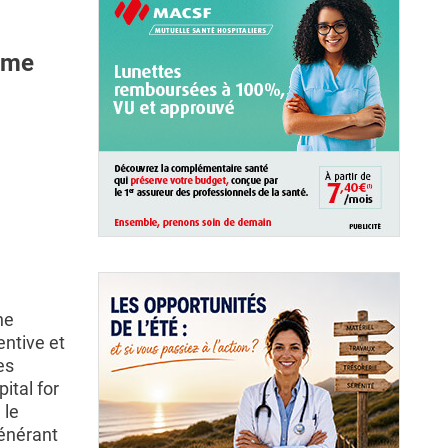
isme
ne
entive et
es
ital for
 le
énérant