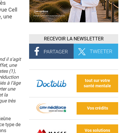
rès
ue Cell
e, une
RECEVOIR LA NEWSLETTER
d il s'agit
ffet, une
tes (1),
 réduction
tout sur votre
iés à l’âge
santé mentale
rter une
t la
que très
Vos crédits
jeûne
 ce type de
ons
Vos solutions