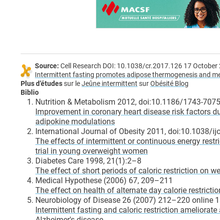
Source:
Cell Research DOI: 10.1038/cr.2017.126 17 October 
Intermittent fasting promotes adipose thermogenesis and me
Plus d’études
sur le
Jeûne intermittent
sur
Obésité Blog
Biblio
Nutrition & Metabolism 2012, doi:10.1186/1743-7075
Improvement in coronary heart disease risk factors dur
adipokine modulations
International Journal of Obesity 2011, doi:10.1038/i
The effects of intermittent or continuous energy rest
trial in young overweight women
Diabetes Care 1998, 21(1):2–8
The effect of short periods of caloric restriction on w
Medical Hypothese (2006) 67, 209–211
The effect on health of alternate day calorie restrict
Neurobiology of Disease 26 (2007) 212–220 online 
Intermittent fasting and caloric restriction ameliorate
Alzheimer's disease