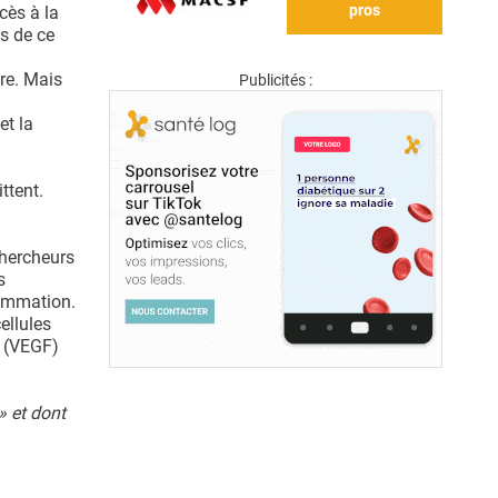
pros
cès à la
is de ce
re. Mais
Publicités :
et la
ttent.
chercheurs
s
lammation.
ellules
e (VEGF)
» et dont