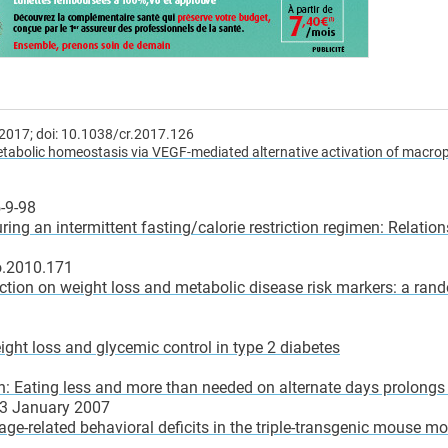
2017; doi: 10.1038/cr.2017.126
tabolic homeostasis via VEGF-mediated alternative activation of macr
-9-98
ing an intermittent fasting/calorie restriction regimen: Relation
jo.2010.171
riction on weight loss and metabolic disease risk markers: a ra
eight loss and glycemic control in type 2 diabetes
ion: Eating less and more than needed on alternate days prolongs 
13 January 2007
 age-related behavioral deficits in the triple-transgenic mouse mo