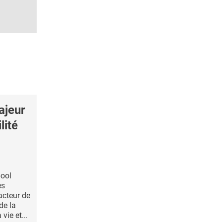
ajeur
lité
pool
es
facteur de
de la
vie et...