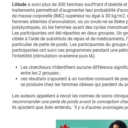
L’étude
a suivi plus de 300 femmes souffrant d'obésité et d'
traitements permettrait d’augmenter leur probabilité d'ac
de masse corporelle (IMC) supérieur ou égal à 30 kg/m2, un
femmes atteintes d'anovulation, où un ovule ne se libère 
polykystiques, où les femmes ayant des cycles menstruels p
Les participantes ont été réparties en deux groupes. Un gr
ciblée à l’aide de substituts de repas et de médicaments, l
particulier de perte de poids. Les participantes du groupe
participantes ont suivi ces programmes pendant une pér
l'infertilité (stimulation ovarienne puis IA).
Les chercheurs n’identifient aucune différence signi
entre les 2 groupes ;
ces résultats s'ajoutent à un nombre croissant de pr
se produire chez les femmes obèses qui perdent du poi
Les auteurs appellent à revoir les normes de soins cliniqu
recommander une perte de poids avant la conception chez l
ils ajoutent que, bien entendu,
"il y a d'autres avantages p