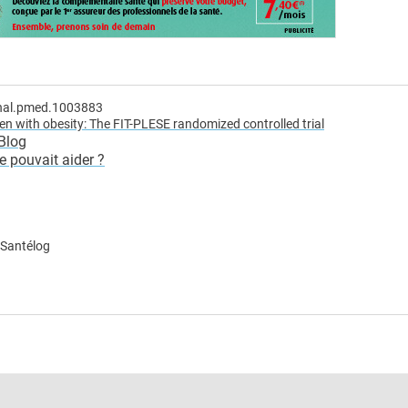
rnal.pmed.1003883
omen with obesity: The FIT-PLESE randomized controlled trial
Blog
e pouvait aider ?
 Santélog
e