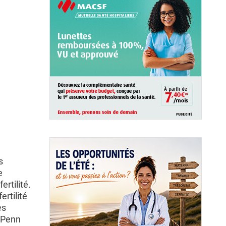
s
e
rtilité.
ertilité
es
u Penn