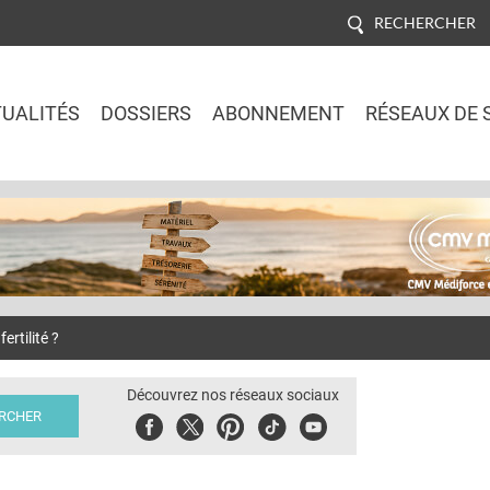
RECHERCHER
UALITÉS
DOSSIERS
ABONNEMENT
RÉSEAUX DE 
Jump to navigation
ertilité ?
Découvrez nos réseaux sociaux
Facebook
Twitter
Pinterest
Tiktok
Youbute