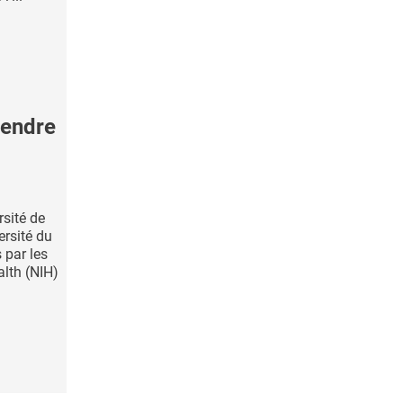
rendre
rsité de
ersité du
 par les
alth (NIH)