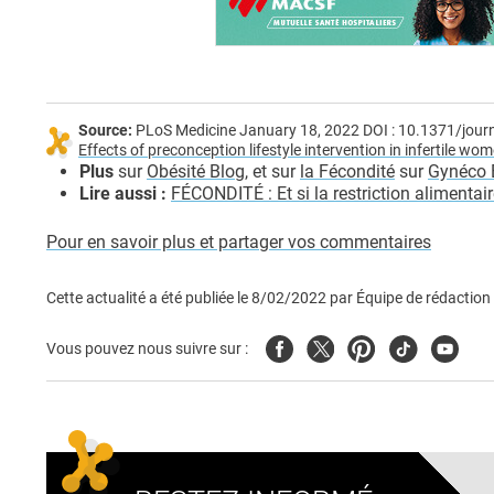
Source:
PLoS Medicine January 18, 2022 DOI : 10.1371/jou
Effects of preconception lifestyle intervention in infertile w
Plus
sur
Obésité Blog
, et sur
la Fécondité
sur
Gynéco 
Lire aussi :
FÉCONDITÉ : Et si la restriction alimentair
Pour en savoir plus et partager vos commentaires
Cette actualité a été publiée le
8/02/2022
par
Équipe de rédaction
Facebook
Twitter
Pinterest
Tiktok
Youtub
Vous pouvez nous suivre sur :