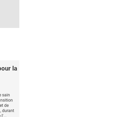
our la
e sain
ansition
et de
, durant
l'...