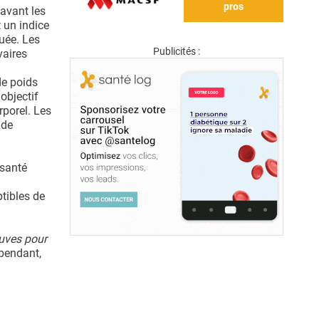
pros
 avant les
 un indice
uée. Les
Publicités :
vaires
de poids
objectif
rporel. Les
 de
 santé
tibles de
euves pour
pendant,