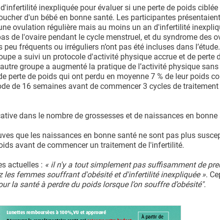
infertilité inexpliquée pour évaluer si une perte de poids ciblée
coucher d'un bébé en bonne santé. Les participantes présentaient
e ovulation régulière mais au moins un an d'infertilité inexpliq
pas de l'ovaire pendant le cycle menstruel, et du syndrome des o
eu fréquents ou irréguliers n’ont pas été incluses dans l’étude.
oupe a suivi un protocole d'activité physique accrue et de perte 
'autre groupe a augmenté la pratique de l’activité physique sans 
 de perte de poids qui ont perdu en moyenne 7 % de leur poids co
iode de 16 semaines avant de commencer 3 cycles de traitement
ficative dans le nombre de grossesses et de naissances en bonne
euves que les naissances en bonne santé ne sont pas plus suscep
ds avant de commencer un traitement de l'infertilité.
es actuelles :
« il n'y a tout simplement pas suffisamment de pr
es femmes souffrant d'obésité et d'infertilité inexpliquée »
. Ce
our la santé à perdre du poids lorsque l’on souffre d’obésité".