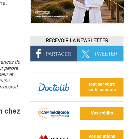
ne.
RECEVOIR LA NEWSLETTER
hances de
ur perdre
eur et
uipe,
tout sur votre
n’accroît
santé mentale
n chez
Vos crédits
Vos solutions