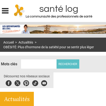
santé log
La communauté des professionnels de santé
Jump to navigation
MON COMPTE
ABONNEMENT
Accueil
>
Actualités
>
S'ABONNER À LA REVUE SOIN À DOMICILE
OBÉSITÉ: Plus d'hormone de la satiété pour se sentir plus léger
ACTUS
DOSSIERS
Mots clés
RÉSEAUX
Découvrez nos réseaux sociaux
E-REVUE SAD
Facebook
Twitter
Pinterest
Tiktok
Youbute
THÉMA
Actualités
L'APP