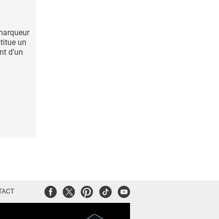
marqueur
titue un
nt d’un
Facebook
Twitter
Pinterest
Tiktok
Youtube
TACT