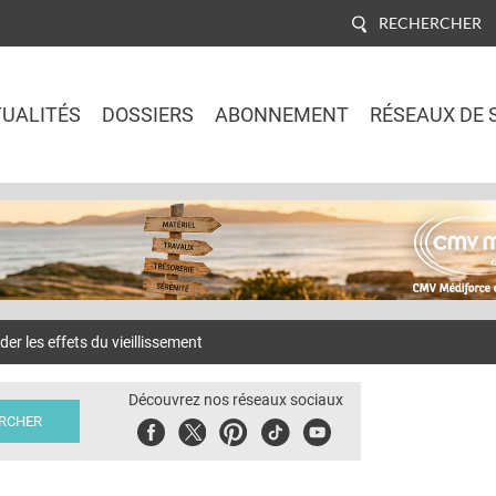
RECHERCHER
UALITÉS
DOSSIERS
ABONNEMENT
RÉSEAUX DE 
Jump to navigation
r les effets du vieillissement
Découvrez nos réseaux sociaux
Facebook
Twitter
Pinterest
Tiktok
Youbute