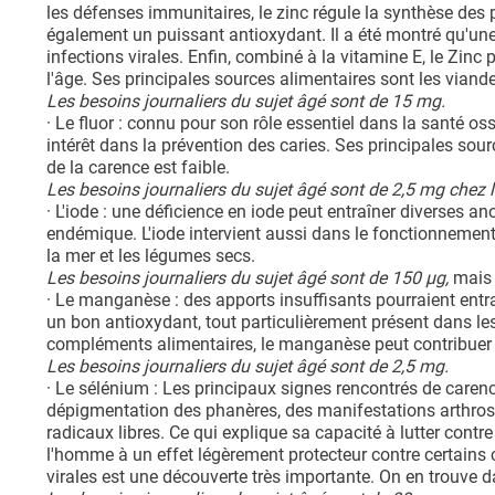
les défenses immunitaires, le zinc régule la synthèse des 
également un puissant antioxydant. Il a été montré qu'une
infections virales. Enfin, combiné à la vitamine E, le Zin
l'âge. Ses principales sources alimentaires sont les viande
Les besoins journaliers du sujet âgé sont de 15 mg.
· Le fluor : connu pour son rôle essentiel dans la santé oss
intérêt dans la prévention des caries. Ses principales sour
de la carence est faible.
Les besoins journaliers du sujet âgé sont de 2,5 mg che
· L'iode : une déficience en iode peut entraîner diverses an
endémique. L'iode intervient aussi dans le fonctionnemen
la mer et les légumes secs.
Les besoins journaliers du sujet âgé sont de 150 µg,
mais 
· Le manganèse : des apports insuffisants pourraient entr
un bon antioxydant, tout particulièrement présent dans le
compléments alimentaires, le manganèse peut contribuer 
Les besoins journaliers du sujet âgé sont de 2,5 mg.
· Le sélénium : Les principaux signes rencontrés de care
dépigmentation des phanères, des manifestations arthrosi
radicaux libres. Ce qui explique sa capacité à lutter contre
l'homme à un effet légèrement protecteur contre certains 
virales est une découverte très importante. On en trouve da