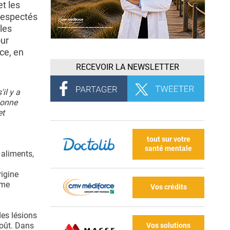
t les
 respectés
les
our
ce, en
RECEVOIR LA NEWSLETTER
il y a
sonne
et
tout sur votre
santé mentale
 aliments,
rigine
ème
Vos crédits
des lésions
goût. Dans
Vos solutions