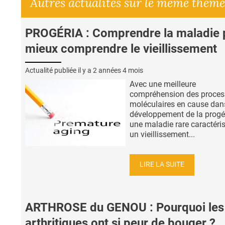
Autres actualités sur le même thème
PROGÉRIA : Comprendre la maladie 
mieux comprendre le vieillissement
Actualité publiée il y a
2 années 4 mois
Avec une meilleure
compréhension des proce
moléculaires en cause dan
développement de la progér
une maladie rare caractéri
un vieillissement...
LIRE LA SUITE
ARTHROSE du GENOU : Pourquoi les
arthritiques ont si peur de bouger ?