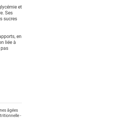
glycémie et
re. Ses
es sucres
apports, en
n liée à
 pas
onnes âgées
ritionnelle -