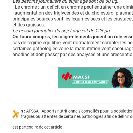
Les besoins journaliers du sujet âgé sont de 80 µg.
· Le chrome : un déficit en chrome peut entraîner une dimi
l'augmentation des triglycérides et du cholestérol plasma
principales sources sont les légumes secs et les crustacé
et des graisses.
Le besoin journalier du sujet âgé est de 125 µg.
On l'aura compris, les oligo-éléments jouent un rôle ess
cas de régime équilibré, vont normalement combler les besoi
certaines pathologies voire la malnutrition vont encoura
anodine et doit passer par des analyses et une prescriptio
s :
AFSSA - Apports nutritionnels conseillés pour la population
fragiles ou atteintes de certaines pathologies afin de définir 
est partenaire de cet article