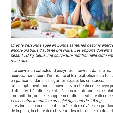
Chez la personne âgée en bonne santé, les besoins énergéti
encore pratique d'activité physique. Les apports doivent 
pesant 70 kg. Seule une couverture nutritionnelle suffisa
minéraux.
· Le cuivre, un cofacteur d'enzymes, intervient dans le main
neurotransmetteurs, l'immunité et le métabolisme du fer. 
en particulier dans les légumes secs et les crustacés.
Une supplémentation en cuivre devra être discutée avec pru
d'atteintes hépatiques et de lésions membranaires cellula
immunitaire, une telle supplémentation, peut être discutée 
Les besoins journaliers du sujet âgé sont de 1,5 mg.
· Le zinc : sa carence peut entraîner des sévères en partic
de la peau, la chute des cheveux, des retards de cicatrisati