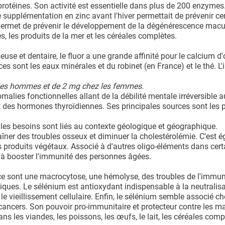
protéines. Son activité est essentielle dans plus de 200 enzymes.
 supplémentation en zinc avant l'hiver permettait de prévenir ce
c permet de prévenir le développement de la dégénérescence macul
s, les produits de la mer et les céréales complètes.
euse et dentaire, le fluor a une grande affinité pour le calcium d
ces sont les eaux minérales et du robinet (en France) et le thé. L
z les hommes et de 2 mg chez les femmes.
omalies fonctionnelles allant de la débilité mentale irréversible a
t des hormones thyroïdiennes. Ses principales sources sont les 
les besoins sont liés au contexte géologique et géographique.
aîner des troubles osseux et diminuer la cholestérolémie. C'est 
s produits végétaux. Associé à d'autres oligo-éléments dans cert
à booster l'immunité des personnes âgées.
nce sont une macrocytose, une hémolyse, des troubles de l'immun
ques. Le sélénium est antioxydant indispensable à la neutralis
 le vieillissement cellulaire. Enfin, le sélénium semble associé c
cancers. Son pouvoir pro-immunitaire et protecteur contre les m
ns les viandes, les poissons, les œufs, le lait, les céréales comp