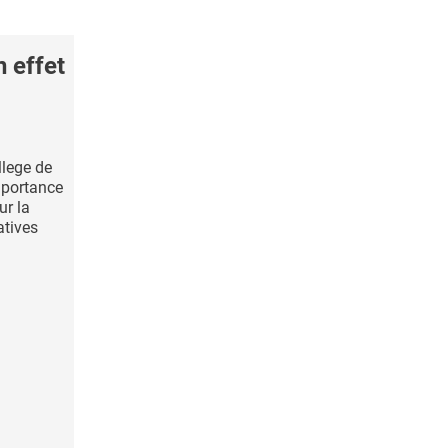
 effet
llege de
importance
ur la
atives