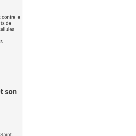
contre le
uts de
ellules
rs
et son
Saint-