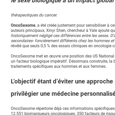
le sexe biologique a un impact global s
thérapeutiques du cancer.
OncoSexome
, a été créée justement pour sensibiliser à ce
auteurs principaux, Xinyi Shen, chercheur à Yale ajoute qu
historiquement négligé ces différences entre les sexes. D
secondaires- foncièrement différents chez les hommes et
révélé que seuls 0,5 % des essais cliniques en oncologie 
OncoSexome met en œuvre une position des US National In
un facteur biologique impératif. Désormais construite, l
traitements spécifiques aux hommes et aux femmes.
L’objectif étant d’éviter une approche 
privilégier une médecine personnalisé
OncoSexome répertorie déjà ces informations spécifique
12.551 biomarqueurs oncologiques, 350 facteurs de risqu