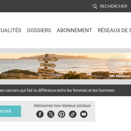
RECHERCHER
UALITÉS
DOSSIERS
ABONNEMENT
RÉSEAUX DE 
Jump to navigation
 cancers qui fait la différence entre les femmes et les hommes
Découvrez nos réseaux sociaux
Facebook
Twitter
Pinterest
Tiktok
Youbute