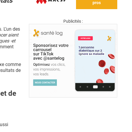
ltats
pros
Publicités :
s. L’un des
ncer aient
ques -et
cemment
sexe comme
sultats de
 et de
ussi