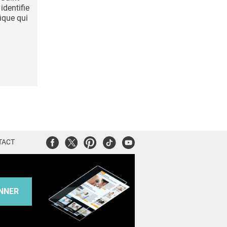
dentifie
ique qui
Facebook
Twitter
Pinterest
Tiktok
Youtube
TACT
NNER