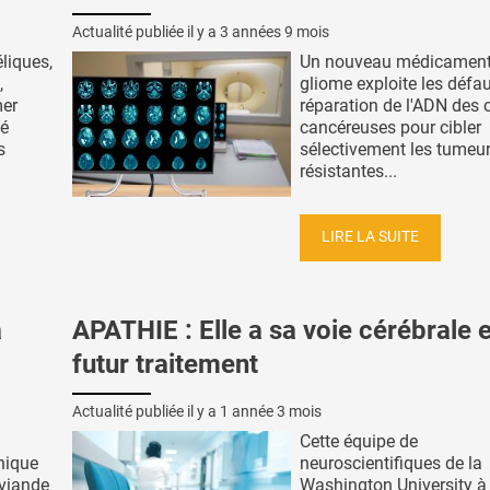
Actualité publiée il y a
3 années 9 mois
liques,
Un nouveau médicament 
,
gliome exploite les défa
mer
réparation de l'ADN des c
té
cancéreuses pour cibler
s
sélectivement les tumeu
résistantes...
LIRE LA SUITE
a
APATHIE : Elle a sa voie cérébrale 
futur traitement
Actualité publiée il y a
1 année 3 mois
Cette équipe de
nique
neuroscientifiques de la
viande
Washington University à 