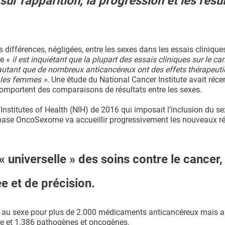
ur l'apparition, la progression et les résu
s différences, négligées, entre les sexes dans les essais clinique
e «
il est inquiétant que la plupart des essais cliniques sur le ca
’autant que de nombreux anticancéreux ont des effets thérapeuti
 les femmes »
. Une étude du National Cancer Institute avait ré
comportent des comparaisons de résultats entre les sexes.
stitutes of Health (NIH) de 2016 qui imposait l’inclusion du 
a base OncoSexome va accueillir progressivement les nouveaux ré
« universelle » des soins contre le cancer,
e et de précision.
s au sexe pour plus de 2.000 médicaments anticancéreux mais a
e et 1.386 pathogènes et oncogènes.