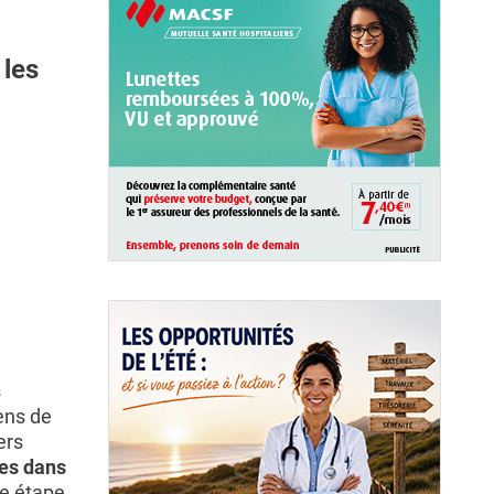
 les
s
ens de
ers
xes dans
ne étape