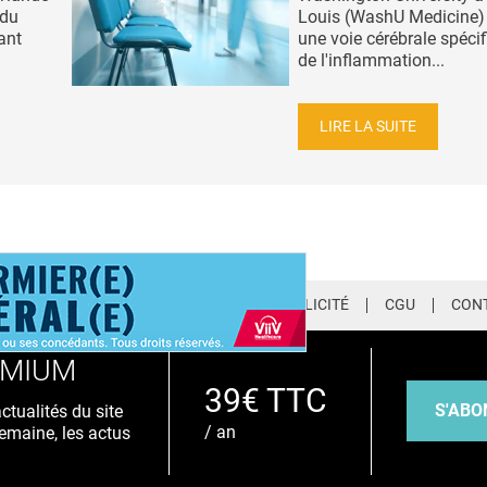
 du
Louis (WashU Medicine) i
ant
une voie cérébrale spécif
de l'inflammation...
LIRE LA SUITE
LETTER
QUI SOMMES-NOUS ?
PUBLICITÉ
CGU
CON
EMIUM
39€ TTC
S'ABO
tualités du site
/ an
emaine, les actus