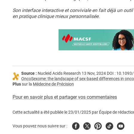
Son interface interactive et conviviale en fait déjà un out
en pratique clinique mieux personnalisée.
Source :
Nucleid Acids Research 13 Nov, 2024 DOI : 10.109
OncoSexome: the landscape of sex-based differences in onco
Plus
sur la
Médecine de Précision
Pour en savoir plus et partager vos commentaires
Cette actualité a été publiée le
23/01/2025
par
Équipe de rédactio
Facebook
Twitter
Pinterest
Tiktok
Youtub
Vous pouvez nous suivre sur :