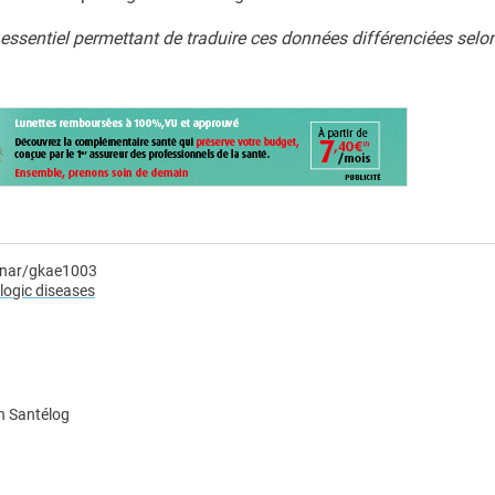
il essentiel permettant de traduire ces données différenciées selo
3/nar/gkae1003
logic diseases
n Santélog
e