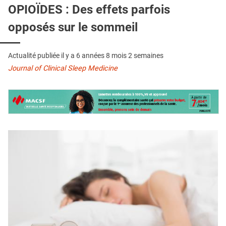
QUI SOMMES-NOUS ?
OPIOÏDES : Des effets parfois
opposés sur le sommeil
PUBLICITÉ
CONDITIONS GÉNÉRALES
Actualité publiée il y a
6 années 8 mois 2 semaines
CONTACT
Journal of Clinical Sleep Medicine
CRÉDITS