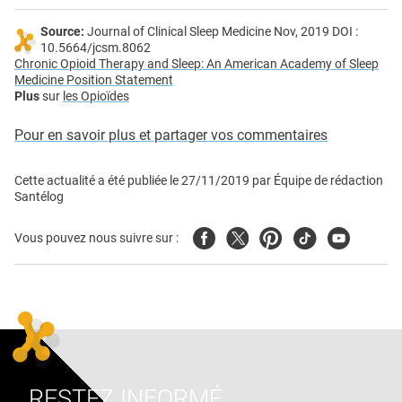
Source:
Journal of Clinical Sleep Medicine Nov, 2019 DOI :
10.5664/jcsm.8062
Chronic Opioid Therapy and Sleep: An American Academy of Sleep
Medicine Position Statement
Plus
sur
les Opioïdes
Pour en savoir plus et partager vos commentaires
Cette actualité a été publiée le
27/11/2019
par
Équipe de rédaction
Santélog
Facebook
Twitter
Pinterest
Tiktok
Youtube
Vous pouvez nous suivre sur :
RESTEZ INFORMÉ