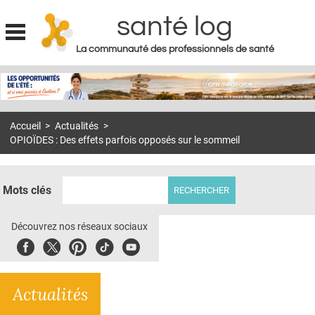
santé log
La communauté des professionnels de santé
Jump to navigation
MON COMPTE
ABONNEMENT
Accueil
>
Actualités
>
S'ABONNER À LA REVUE SOIN À DOMICILE
OPIOÏDES : Des effets parfois opposés sur le sommeil
ACTUS
DOSSIERS
Mots clés
RÉSEAUX
Découvrez nos réseaux sociaux
E-REVUE SAD
Facebook
Twitter
Pinterest
Tiktok
Youbute
THÉMA
Actualités
L'APP