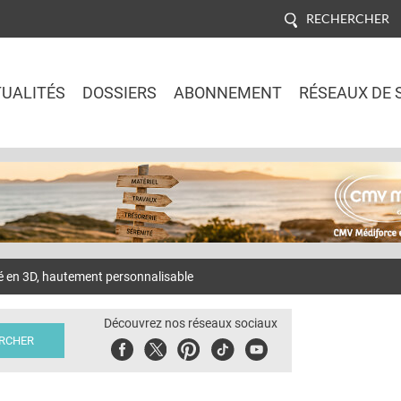
RECHERCHER
UALITÉS
DOSSIERS
ABONNEMENT
RÉSEAUX DE 
Jump to navigation
 en 3D, hautement personnalisable
Découvrez nos réseaux sociaux
Facebook
Twitter
Pinterest
Tiktok
Youbute