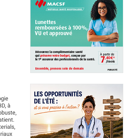
ogie
3D, à
robuste,
tient.
rials,
riaux