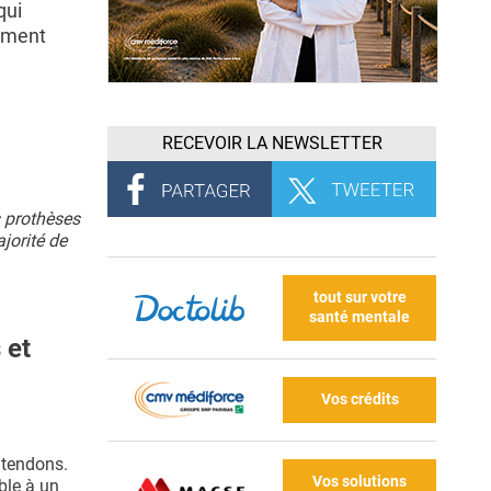
qui
ement
RECEVOIR LA NEWSLETTER
s prothèses
jorité de
tout sur votre
santé mentale
 et
Vos crédits
s tendons.
Vos solutions
ble à un