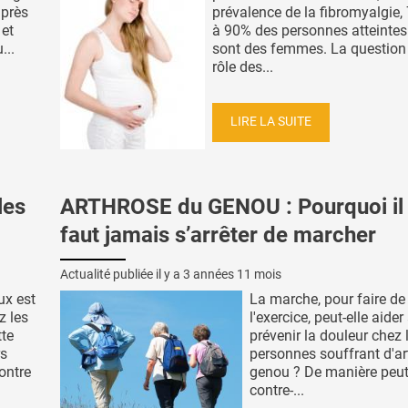
 près
prévalence de la fibromyalgie,
 et
à 90% des personnes atteintes
...
sont des femmes. La question
rôle des...
LIRE LA SUITE
les
ARTHROSE du GENOU : Pourquoi il
faut jamais s’arrêter de marcher
Actualité publiée il y a
3 années 11 mois
ux est
La marche, pour faire de
z les
l'exercice, peut-elle aider
te
prévenir la douleur chez 
rs
personnes souffrant d'ar
ontre
genou ? De manière peut
contre-...