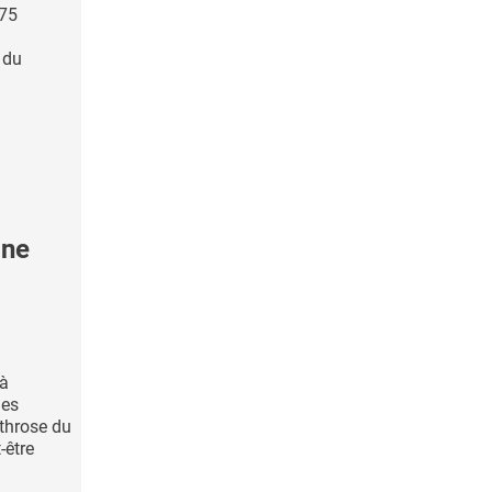
 75
 du
 ne
 à
les
throse du
-être