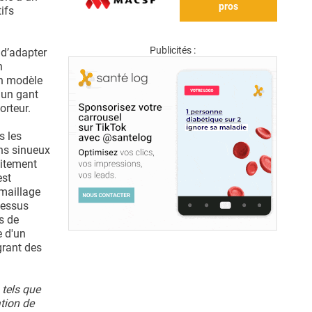
pros
ifs
Publicités :
 d’adapter
n
un modèle
 un gant
orteur.
s les
ins sinueux
aitement
est
 maillage
cessus
s de
e d'un
grant des
 tels que
tion de