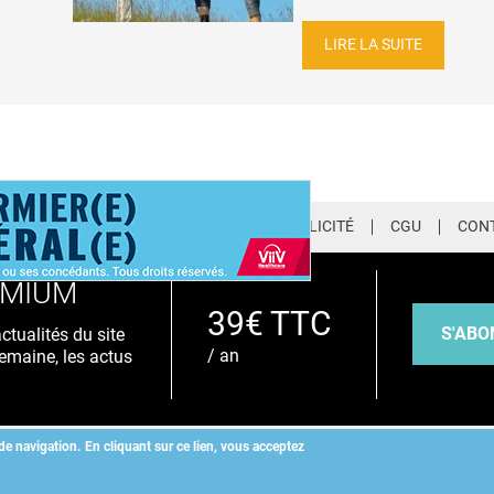
LIRE LA SUITE
LETTER
QUI SOMMES-NOUS ?
PUBLICITÉ
CGU
CON
EMIUM
39€ TTC
S'ABO
tualités du site
/ an
emaine, les actus
de navigation.
En cliquant sur ce lien, vous acceptez
Copyright
©
2026 ALLIEDHEALTH