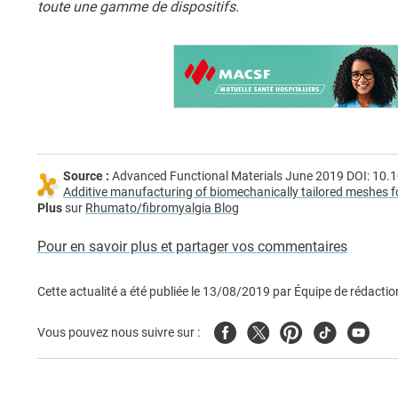
toute une gamme de dispositifs.
Source :
Advanced Functional Materials June 2019 DOI: 10
Additive manufacturing of biomechanically tailored meshes f
Plus
sur
Rhumato/fibromyalgia Blog
Pour en savoir plus et partager vos commentaires
Cette actualité a été publiée le
13/08/2019
par
Équipe de rédactio
Facebook
Twitter
Pinterest
Tiktok
Youtub
Vous pouvez nous suivre sur :