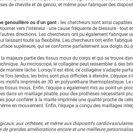
rthèses de cheville et de genou, et même pour fabriquer des disposit
ne genouillère ou d’un gant :
les chercheurs sont ainsi capables
ourner vers l'intérieur - une cause fréquente de blessure - tout e
 d'autres directions. Les chercheurs ont pu également fabriquer 
i laissant toute sa flexibilité. Les chercheurs ont enfin fabriqué
rface supérieure, qui se conforme parfaitement aux doigts du p
ue la majeure partie des tissus mous du corps et qui se trouve dan
 technique. Au microscope, le collagène peut ressembler à des br
de manière lâche. Lorsqu'il est étiré, ce collagène s’adapte parf
e fois tendus, les brins sont plus difficiles à étendre. L’équipe s’
leurs motifs imprimés en 3D en polyuréthane thermoplastique. Le
r les tissus mous. Enfin, l’équipe a également mis au point un pro
igides dans un maillage pliable, pour des prothèses nécessitant plu
es pour conférer à la maille imprimée une qualité proche de cell
, même en mouvement. Enfin, l’équipe a conçu des maillages inté
urgicaux, aux orthèses, et même aux dispositifs cardiovasculaires
e de grandes améliorations encore et une meilleure personnalisa