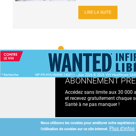
LIRE LA SUITE
ACCUEIL
NEWS
ABONNEMENT PR
Accédez sans limite aux 30 000 ac
et recevez gratuitement chaque s
Santé à ne pas manquer !
Nous utilisons les cookies pour améliorer votre expérience 
Plus d'infos
l'utilisation de cookies sur ce site internet.