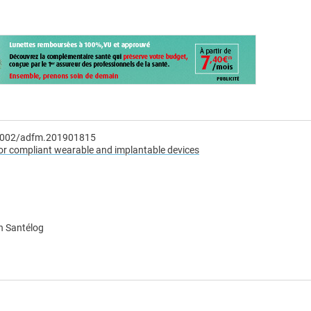
.1002/adfm.201901815
or compliant wearable and implantable devices
n Santélog
e