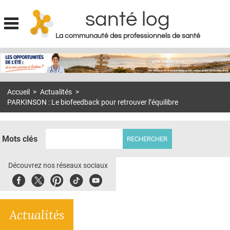
santé log
La communauté des professionnels de santé
Jump to navigation
MON COMPTE
ABONNEMENT
Accueil
>
Actualités
>
S'ABONNER À LA REVUE SOIN À DOMICILE
PARKINSON : Le biofeedback pour retrouver l’équilibre
ACTUS
DOSSIERS
Mots clés
RÉSEAUX
Découvrez nos réseaux sociaux
E-REVUE SAD
Facebook
Twitter
Pinterest
Tiktok
Youbute
THÉMA
Actualités
L'APP