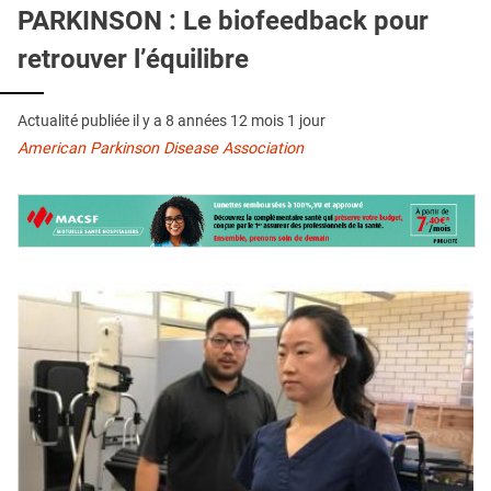
QUI SOMMES-NOUS ?
PARKINSON : Le biofeedback pour
retrouver l’équilibre
PUBLICITÉ
CONDITIONS GÉNÉRALES
Actualité publiée il y a
8 années 12 mois 1 jour
CONTACT
American Parkinson Disease Association
CRÉDITS