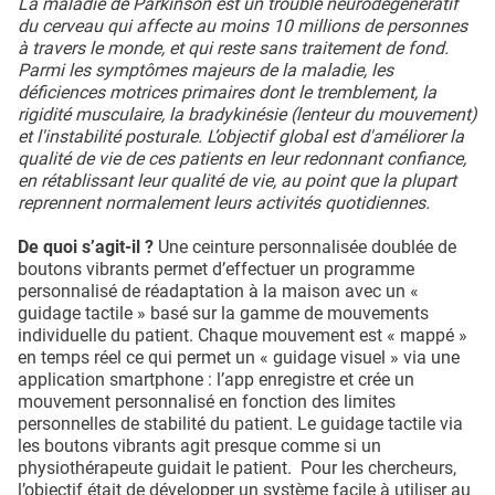
La maladie de Parkinson est un trouble neurodégénératif
du cerveau qui affecte au moins 10 millions de personnes
à travers le monde, et qui reste sans traitement de fond.
Parmi les symptômes majeurs de la maladie, les
déficiences motrices primaires dont le tremblement, la
rigidité musculaire, la bradykinésie (lenteur du mouvement)
et l'instabilité posturale. L’objectif global est d'améliorer la
qualité de vie de ces patients en leur redonnant confiance,
en rétablissant leur qualité de vie, au point que la plupart
reprennent normalement leurs activités quotidiennes.
De quoi s’agit-il ?
Une ceinture personnalisée doublée de
boutons vibrants permet d’effectuer un programme
personnalisé de réadaptation à la maison avec un «
guidage tactile » basé sur la gamme de mouvements
individuelle du patient. Chaque mouvement est « mappé »
en temps réel ce qui permet un « guidage visuel » via une
application smartphone : l’app enregistre et crée un
mouvement personnalisé en fonction des limites
personnelles de stabilité du patient. Le guidage tactile via
les boutons vibrants agit presque comme si un
physiothérapeute guidait le patient. Pour les chercheurs,
l’objectif était de développer un système facile à utiliser au