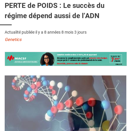
QUI SOMMES-NOUS ?
PERTE de POIDS : Le succès du
régime dépend aussi de l’ADN
PUBLICITÉ
CONDITIONS GÉNÉRALES
Actualité publiée il y a
8 années 8 mois 3 jours
CONTACT
Genetics
CRÉDITS