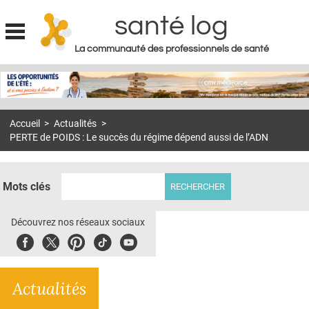
santé log
La communauté des professionnels de santé
Jump to navigation
MON COMPTE
ABONNEMENT
Accueil
>
Actualités
>
S'ABONNER À LA REVUE SOIN À DOMICILE
PERTE de POIDS : Le succès du régime dépend aussi de l’ADN
ACTUS
DOSSIERS
Mots clés
RÉSEAUX
Découvrez nos réseaux sociaux
E-REVUE SAD
Facebook
Twitter
Pinterest
Tiktok
Youbute
THÉMA
Actualités
L'APP