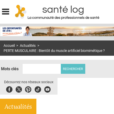
santé log
La communauté des professionnels de santé
Jump to navigation
MON COMPTE
ABONNEMENT
Accueil
>
Actualités
>
S'ABONNER À LA REVUE SOIN À DOMICILE
PERTE MUSCULAIRE : Bientôt du muscle artificiel biomimétique ?
ACTUS
DOSSIERS
Mots clés
RÉSEAUX
Découvrez nos réseaux sociaux
E-REVUE SAD
Facebook
Twitter
Pinterest
Tiktok
Youbute
THÉMA
Actualités
L'APP