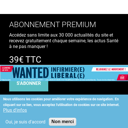
ABONNEMENT PREMIUM
Accédez sans limite aux 30 000 actualités du site et
recevez gratuitement chaque semaine, les actus Santé
à ne pas manquer !
39€ TTC
/ an
S'ABONNER
Nous utilisons les cookies pour améliorer votre expérience de navigation.
En
cliquant sur ce lien, vous acceptez l'utilisation de cookies sur ce site internet.
Copyright
©
2026 ALLIEDHEALTH
Plus d'infos
Oui, je suis d'accord
Non merci
KAURIWEB