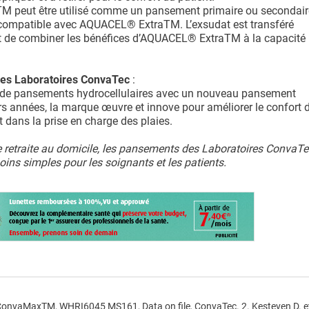
peut être utilisé comme un pansement primaire ou secondair
compatible avec AQUACEL® ExtraTM. L’exsudat est transféré
e combiner les bénéfices d’AQUACEL® ExtraTM à la capacité
des Laboratoires ConvaTec
:
 de pansements hydrocellulaires avec un nouveau pansement
s années, la marque œuvre et innove pour améliorer le confort d
t dans la prise en charge des plaies.
e retraite au domicile, les pansements des Laboratoires ConvaTe
ns simples pour les soignants et les patients.
f ConvaMaxTM, WHRI6045 MS161, Data on file, ConvaTec. 2. Kesteven D. 