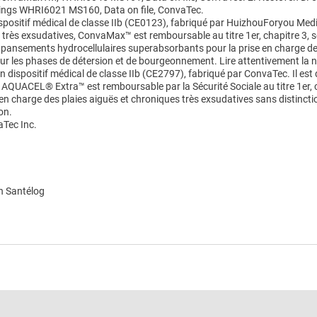
ings WHRI6021 MS160, Data on file, ConvaTec.
ositif médical de classe IIb (CE0123), fabriqué par HuizhouForyou Medi
à très exsudatives, ConvaMax™ est remboursable au titre 1er, chapitre 3, s
s pansements hydrocellulaires superabsorbants pour la prise en charge de
our les phases de détersion et de bourgeonnement. Lire attentivement la n
 dispositif médical de classe IIb (CE2797), fabriqué par ConvaTec. Il est 
 AQUACEL® Extra™ est remboursable par la Sécurité Sociale au titre 1er, c
e en charge des plaies aiguës et chroniques très exsudatives sans distinct
on.
Tec Inc.
n Santélog
e