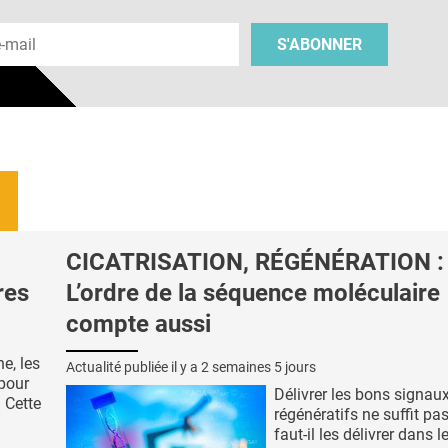
 e-mail
S'ABONNER
CICATRISATION, RÉGÉNÉRATION :
res
L’ordre de la séquence moléculaire
compte aussi
e, les
Actualité publiée il y a
2 semaines 5 jours
 pour
Délivrer les bons signau
. Cette
régénératifs ne suffit pas
faut-il les délivrer dans l