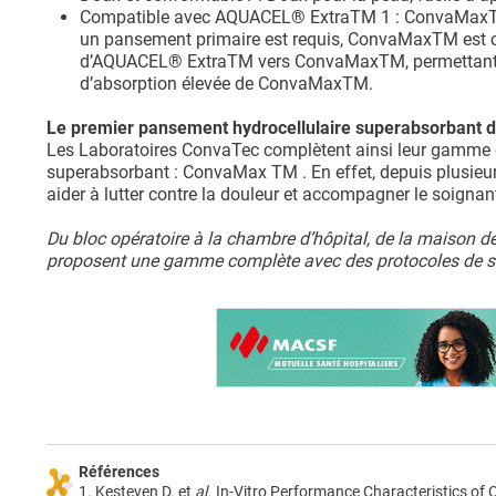
Compatible avec AQUACEL® ExtraTM 1 : ConvaMaxTM 
un pansement primaire est requis, ConvaMaxTM est 
d’AQUACEL® ExtraTM vers ConvaMaxTM, permettant d
d’absorption élevée de ConvaMaxTM.
Le premier pansement hydrocellulaire superabsorbant 
Les Laboratoires ConvaTec complètent ainsi leur gamme
superabsorbant : ConvaMax TM . En effet, depuis plusieur
aider à lutter contre la douleur et accompagner le soignan
Du bloc opératoire à la chambre d’hôpital, de la maison d
proposent une gamme complète avec des protocoles de soi
Références
1. Kesteven D. et
al.
In-Vitro Performance Characteristics o