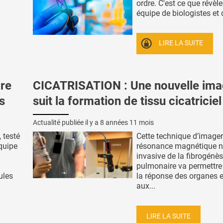
ordre. C'est ce que révèle
équipe de biologistes et d
LIRE LA SUITE
ire
CICATRISATION : Une nouvelle ima
s
suit la formation de tissu cicatriciel
Actualité publiée il y a
8 années 11 mois
 testé
Cette technique d’imager
équipe
résonance magnétique 
invasive de la fibrogénès
pulmonaire va permettre 
ules
la réponse des organes et
aux...
LIRE LA SUITE