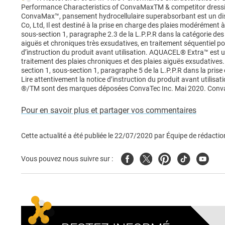
Performance Characteristics of ConvaMaxTM & competitor dress
ConvaMax™, pansement hydrocellulaire superabsorbant est un disp
Co, Ltd, Il est destiné à la prise en charge des plaies modérément 
sous-section 1, paragraphe 2.3 de la L.P.P.R dans la catégorie de
aiguës et chroniques très exsudatives, en traitement séquentiel p
d’instruction du produit avant utilisation. AQUACEL® Extra™ est un
traitement des plaies chroniques et des plaies aiguës exsudatives.
section 1, sous-section 1, paragraphe 5 de la L.P.P.R dans la pris
Lire attentivement la notice d’instruction du produit avant utilisati
®/TM sont des marques déposées ConvaTec Inc. Mai 2020. Conva
Pour en savoir plus et partager vos commentaires
Cette actualité a été publiée le
22/07/2020
par
Équipe de rédactio
Facebook
Twitter
Pinterest
Tiktok
Youtub
Vous pouvez nous suivre sur :