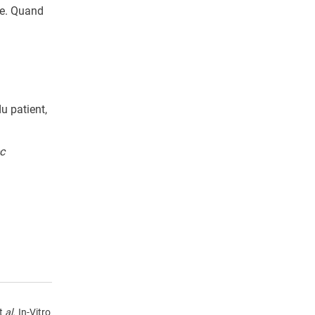
e. Quand
u patient,
c
et
al.
In-Vitro