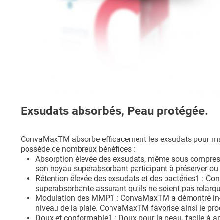
Exsudats absorbés, Peau protégée.
ConvaMaxTM absorbe efficacement les exsudats pour mainten
possède de nombreux bénéfices :
Absorption élevée des exsudats, même sous compres
son noyau superabsorbant participant à préserver ou à r
Rétention élevée des exsudats et des bactéries1 : Co
superabsorbante assurant qu’ils ne soient pas relargu
Modulation des MMP1 : ConvaMaxTM a démontré in-vitr
niveau de la plaie. ConvaMaxTM favorise ainsi le proc
Doux et conformable1 : Doux pour la peau, facile à appl