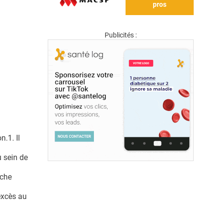
pros
Publicités :
.1. Il
 sein de
uche
excès au