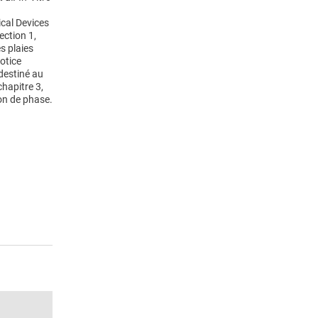
cal Devices
ection 1,
s plaies
otice
destiné au
hapitre 3,
ion de phase.