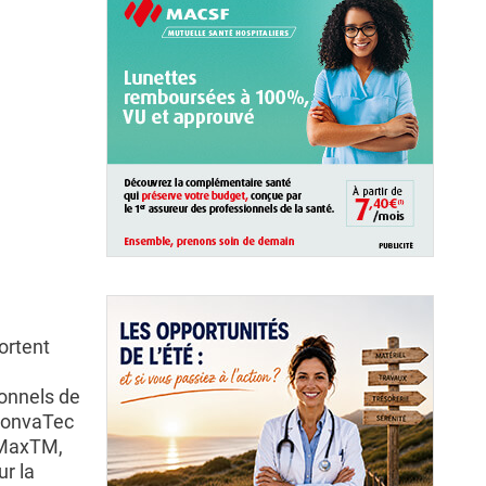
ortent
ionnels de
 ConvaTec
aMaxTM,
r la