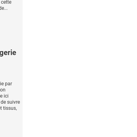
 cette
e...
gerie
ie par
non
e ici
de suivre
 tissus,