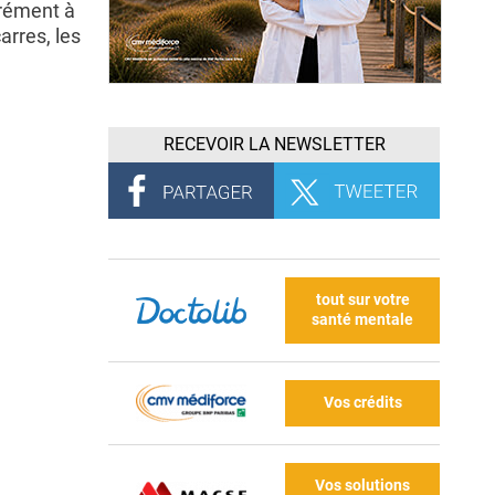
érément à
arres, les
RECEVOIR LA NEWSLETTER
tout sur votre
santé mentale
Vos crédits
Vos solutions