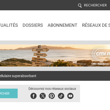
RECHERCHER
UALITÉS
DOSSIERS
ABONNEMENT
RÉSEAUX DE 
Jump to navigation
llulaire superabsorbant
Découvrez nos réseaux sociaux
Facebook
Twitter
Pinterest
Tiktok
Youbute