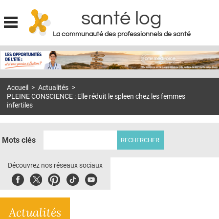
santé log
La communauté des professionnels de santé
Jump to navigation
MON COMPTE
ABONNEMENT
Accueil
>
Actualités
>
S'ABONNER À LA REVUE SOIN À DOMICILE
PLEINE CONSCIENCE : Elle réduit le spleen chez les femmes
infertiles
ACTUS
DOSSIERS
Mots clés
RÉSEAUX
Découvrez nos réseaux sociaux
E-REVUE SAD
Facebook
Twitter
Pinterest
Tiktok
Youbute
THÉMA
L'APP
Actualités