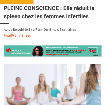
QUI SOMMES-NOUS ?
PLEINE CONSCIENCE : Elle réduit le
PUBLICITÉ
spleen chez les femmes infertiles
CONDITIONS GÉNÉRALES
Actualité publiée il y a
7 années 8 mois 3 semaines
CONTACT
Health and Stress
CRÉDITS