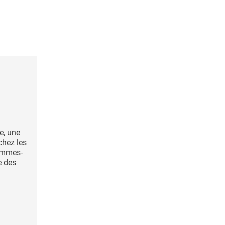
e, une
chez les
ommes-
e des