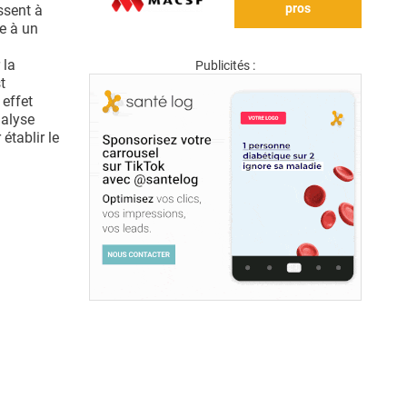
pros
ssent à
e à un
 la
Publicités :
t
 effet
nalyse
établir le