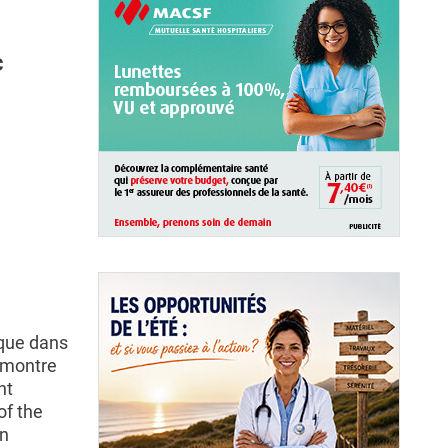
c
 que dans
e montre
nt
of the
on