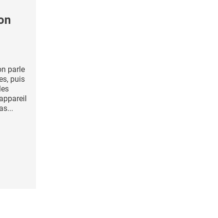
on
on parle
es, puis
les
’appareil
as...