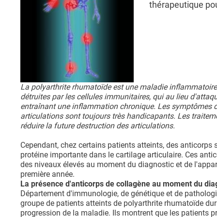
thérapeutique pou
La polyarthrite rhumatoïde est une maladie inflammatoire 
détruites par les cellules immunitaires, qui au lieu d'attaq
entraînant une inflammation chronique. Les symptômes de l
articulations sont toujours très handicapants. Les traiteme
réduire la future destruction des articulations.
Cependant, chez certains patients atteints, des anticorps sp
protéine importante dans le cartilage articulaire. Ces ant
des niveaux élevés au moment du diagnostic et de l'appar
première année.
La présence d'anticorps de collagène au moment du diagn
Département d'immunologie, de génétique et de pathologie 
groupe de patients atteints de polyarthrite rhumatoïde dur
progression de la maladie. Ils montrent que les patients 