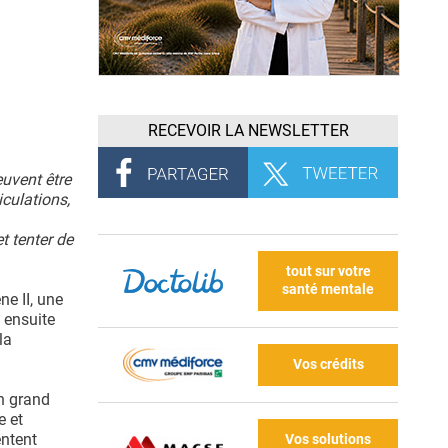
RECEVOIR LA NEWSLETTER
euvent être
iculations,
t tenter de
tout sur votre
santé mentale
ne II, une
 ensuite
la
Vos crédits
un grand
e et
entent
Vos solutions