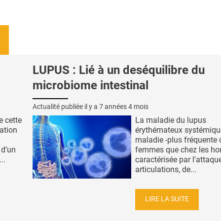
LUPUS : Lié à un deséquilibre du
microbiome intestinal
Actualité publiée il y a
7 années 4 mois
e cette
La maladie du lupus
ation
érythémateux systémiqu
maladie -plus fréquente 
 d’un
femmes que chez les h
..
caractérisée par l'attaqu
articulations, de...
LIRE LA SUITE