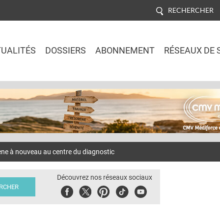
RECHERCHER
UALITÉS
DOSSIERS
ABONNEMENT
RÉSEAUX DE 
Jump to navigation
e à nouveau au centre du diagnostic
Découvrez nos réseaux sociaux
Facebook
Twitter
Pinterest
Tiktok
Youbute