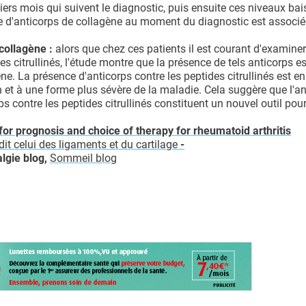
ers mois qui suivent le diagnostic, puis ensuite ces niveaux bai
e d'anticorps de collagène au moment du diagnostic est associé
collagène :
alors que chez ces patients il est courant d'examiner
 citrullinés, l'étude montre que la présence de tels anticorps es
e. La présence d'anticorps contre les peptides citrullinés est en
et à une forme plus sévère de la maladie. Cela suggère que l'a
 contre les peptides citrullinés constituent un nouvel outil pour 
for prognosis and choice of therapy for rheumatoid arthritis
t celui des ligaments et du cartilage
-
lgie blog,
Sommeil blog