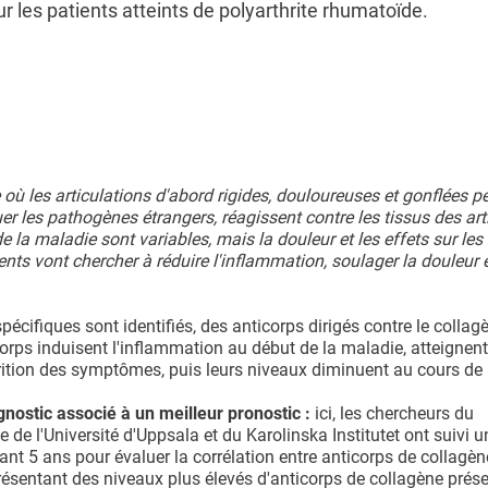
r les patients atteints de polyarthrite rhumatoïde.
où les articulations d'abord rigides, douloureuses et gonflées p
uer les pathogènes étrangers, réagissent contre les tissus des art
a maladie sont variables, mais la douleur et les effets sur les
nts vont chercher à réduire l'inflammation, soulager la douleur e
écifiques sont identifiés, des anticorps dirigés contre le collagè
icorps induisent l'inflammation au début de la maladie, atteignent
ition des symptômes, puis leurs niveaux diminuent au cours de 
ostic associé à un meilleur pronostic :
ici, les chercheurs du
de l'Université d'Uppsala et du Karolinska Institutet ont suivi 
ant 5 ans pour évaluer la corrélation entre anticorps de collagèn
présentant des niveaux plus élevés d'anticorps de collagène prés