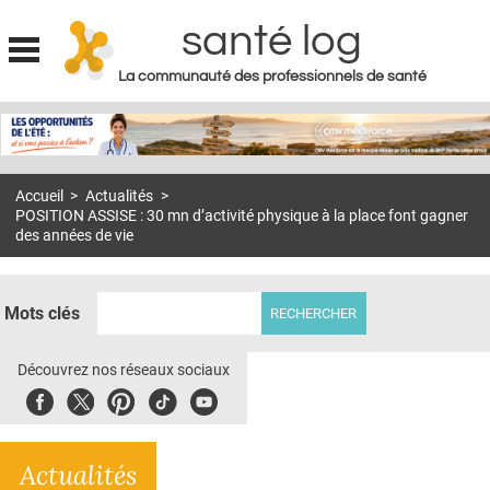
santé log
La communauté des professionnels de santé
Jump to navigation
MON COMPTE
ABONNEMENT
Accueil
>
Actualités
>
S'ABONNER À LA REVUE SOIN À DOMICILE
POSITION ASSISE : 30 mn d’activité physique à la place font gagner
des années de vie
ACTUS
DOSSIERS
Mots clés
RÉSEAUX
Découvrez nos réseaux sociaux
E-REVUE SAD
Facebook
Twitter
Pinterest
Tiktok
Youbute
THÉMA
L'APP
Actualités