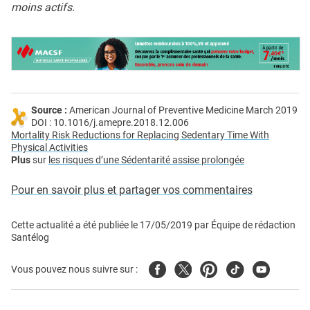
moins actifs.
Source :
American Journal of Preventive Medicine March 2019
DOI : 10.1016/j.amepre.2018.12.006
Mortality Risk Reductions for Replacing Sedentary Time With
Physical Activities
Plus
sur
les risques d’une Sédentarité assise prolongée
Pour en savoir plus et partager vos commentaires
Cette actualité a été publiée le
17/05/2019
par
Équipe de rédaction
Santélog
Facebook
Twitter
Pinterest
Tiktok
Youtube
Vous pouvez nous suivre sur :