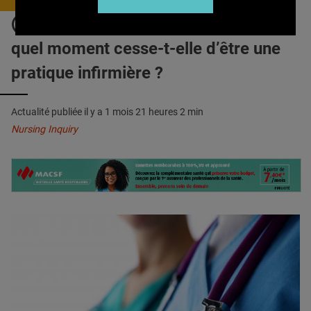
QUI SOMMES-NOUS ?
PRATIQUE AVANCÉE : Mais à
PUBLICITÉ
quel moment cesse-t-elle d’être une
CONDITIONS GÉNÉRALES
pratique infirmière ?
CONTACT
Actualité publiée il y a
1 mois 21 heures 2 min
CRÉDITS
Nursing Inquiry