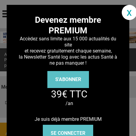
santé log
x
Devenez membre
La communauté des professionnels de santé
PREMIUM
Jump to navigation
MON COMPTE
Accèdez sans limite aux 15 000 actualités du
site
ABONNEMENT
et recevez gratuitement chaque semaine,
Accueil
>
Actualités
>
la Newsletter Santé log avec les actus Santé à
S'ABONNER À LA REVUE SOIN À DOMICILE
PRATIQUE AVANCÉE : Mais à quel moment cesse-t-elle d’être une
ne pas manquer !
pratique infirmière ?
ACTUS
S'ABONNER
DOSSIERS
Mots clés
39€ TTC
RÉSEAUX
Découvrez nos réseaux sociaux
/an
E-REVUE SAD
Facebook
Twitter
Pinterest
Tiktok
Youbute
THÉMA
Je suis déjà membre PREMIUM
L'APP
Actualités
SE CONNECTER