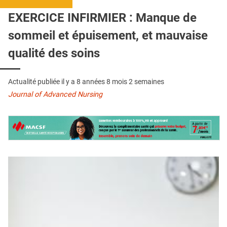
QUI SOMMES-NOUS ?
EXERCICE INFIRMIER : Manque de
PUBLICITÉ
sommeil et épuisement, et mauvaise
CONDITIONS GÉNÉRALES
qualité des soins
CONTACT
Actualité publiée il y a
8 années 8 mois 2 semaines
CRÉDITS
Journal of Advanced Nursing