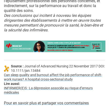
l'épuisement professionnel des personnels concernés, et
indirectement, sur la performance au travail et donc la
qualité des soins.
Des conclusions qui incitent à nouveau les équipes
dirigeantes des établissements à mettre en œuvre toutes
mesures permettant de promouvoir la santé, le bien-être et
la sécurité des infirmières.
Source :
Journal of Advanced Nursing 22 November 2017 DOI:
10.1111/jan.13484
Can sleep quality and burnout affect the job performance of shift-
work nurses? A hospital cross-sectional study
Lire aussi:
INFIRMIER(E)S : La dépression associée au risque d’erreurs
médicales
Pour en savoir plus et partager vos commentaires