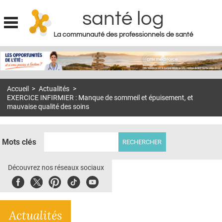
santé log
La communauté des professionnels de santé
Jump to navigation
MON COMPTE
ABONNEMENT
Accueil
>
Actualités
>
S'ABONNER À LA REVUE SOIN À DOMICILE
EXERCICE INFIRMIER : Manque de sommeil et épuisement, et
mauvaise qualité des soins
ACTUS
DOSSIERS
Mots clés
RÉSEAUX
Découvrez nos réseaux sociaux
E-REVUE SAD
Facebook
Twitter
Pinterest
Tiktok
Youbute
THÉMA
L'APP
Actualités