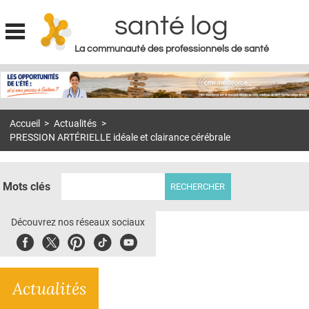
santé log
La communauté des professionnels de santé
Jump to navigation
MON COMPTE
ABONNEMENT
Accueil
>
Actualités
>
S'ABONNER À LA REVUE SOIN À DOMICILE
PRESSION ARTÉRIELLE idéale et clairance cérébrale
ACTUS
DOSSIERS
Mots clés
RÉSEAUX
Découvrez nos réseaux sociaux
E-REVUE SAD
Facebook
Twitter
Pinterest
Tiktok
Youbute
THÉMA
Actualités
L'APP