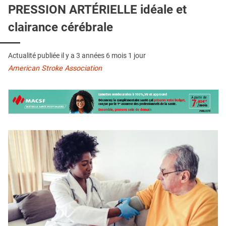
QUI SOMMES-NOUS ?
PRESSION ARTÉRIELLE idéale et
clairance cérébrale
PUBLICITÉ
CONDITIONS GÉNÉRALES
Actualité publiée il y a
3 années 6 mois 1 jour
CONTACT
American Stroke Association
CRÉDITS