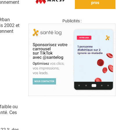
ironnement
pros
Urban
Publicités :
is 2002 et
rennent
faible ou
anté. Ces
e 22 % des