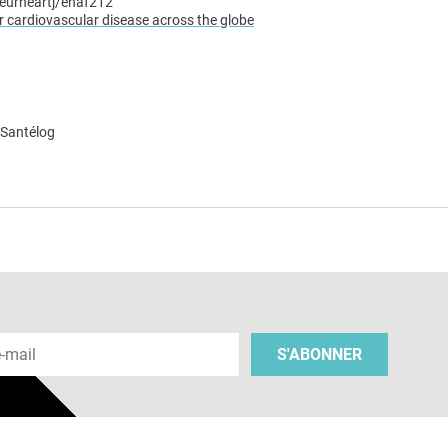
/eurheartj/ehaf212
or cardiovascular disease across the globe
 Santélog
e
 e-mail
S'ABONNER