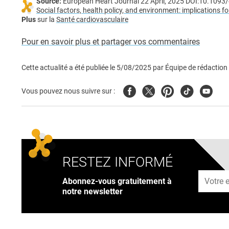
Source:
European Heart Journal 22 April, 2025 DOI:10.1093
Social factors, health policy, and environment: implications f
Plus
sur la
Santé cardiovasculaire
Pour en savoir plus et partager vos commentaires
Cette actualité a été publiée le
5/08/2025
par
Équipe de rédaction
Facebook
Twitter
Pinterest
Tiktok
Youtub
Vous pouvez nous suivre sur :
RESTEZ INFORMÉ
Adresse
Abonnez-vous gratuitement à
notre newsletter