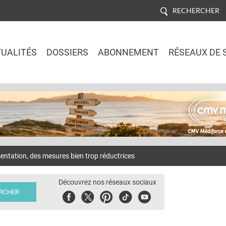
RECHERCHER
UALITÉS
DOSSIERS
ABONNEMENT
RÉSEAUX DE 
Jump to navigation
tation, des mesures bien trop réductrices
Découvrez nos réseaux sociaux
Facebook
Twitter
Pinterest
Tiktok
Youbute