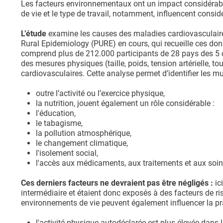
Les facteurs environnementaux ont un impact considérable 
de vie et le type de travail, notamment, influencent consid
L’étude
examine les causes des maladies cardiovasculaires
Rural Epidemiology (PURE) en cours, qui recueille ces don
comprend plus de 212.000 participants de 28 pays des 5 
des mesures physiques (taille, poids, tension artérielle, t
cardiovasculaires. Cette analyse permet d’identifier les mu
outre l’activité ou l’exercice physique,
la nutrition, jouent également un rôle considérable :
l'éducation,
le tabagisme,
la pollution atmosphérique,
le changement climatique,
l'isolement social,
l'accès aux médicaments, aux traitements et aux soin
Ces derniers facteurs ne devraient pas être négligés :
ic
intermédiaire et étaient donc exposés à des facteurs de ris
environnements de vie peuvent également influencer la prat
l'activité physique autodéclarée est plus élevée dan