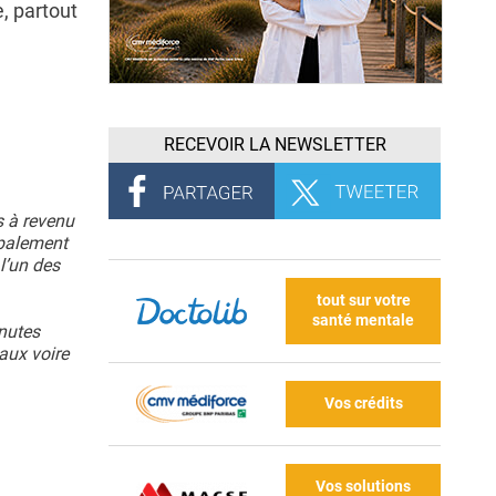
, partout
RECEVOIR LA NEWSLETTER
s à revenu
ipalement
l’un des
tout sur votre
santé mentale
nutes
aux voire
Vos crédits
Vos solutions