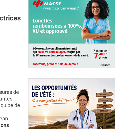
ctrices
sures de
antes-
 équipe de
pean
ions