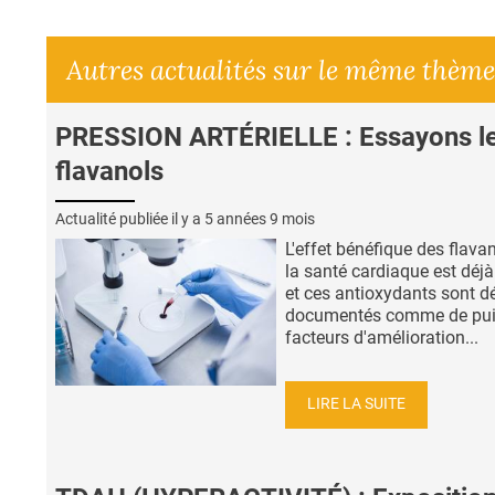
Autres actualités sur le même thème
PRESSION ARTÉRIELLE : Essayons l
flavanols
Actualité publiée il y a
5 années 9 mois
L'effet bénéfique des flava
la santé cardiaque est déj
et ces antioxydants sont d
documentés comme de pui
facteurs d'amélioration...
LIRE LA SUITE