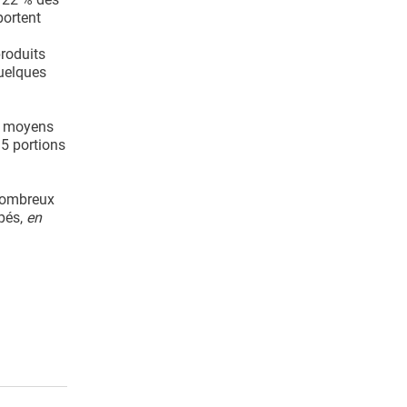
portent
produits
quelques
es moyens
5 portions
nombreux
pés,
en