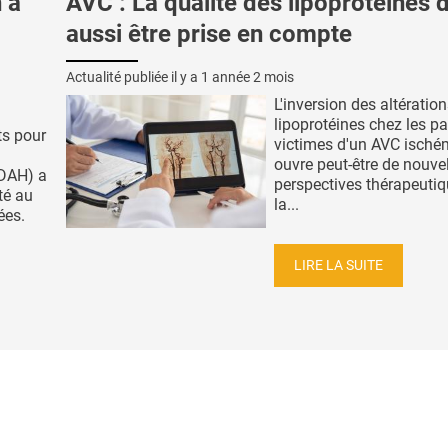
 à
AVC : La qualité des lipoprotéines d
aussi être prise en compte
Actualité publiée il y a
1 année 2 mois
L'inversion des altératio
lipoprotéines chez les pa
ts pour
victimes d'un AVC isché
ouvre peut-être de nouve
TDAH) a
perspectives thérapeuti
té au
la...
ées.
LIRE LA SUITE