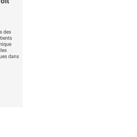
oit
ns des
tients
mique
lles
ques dans