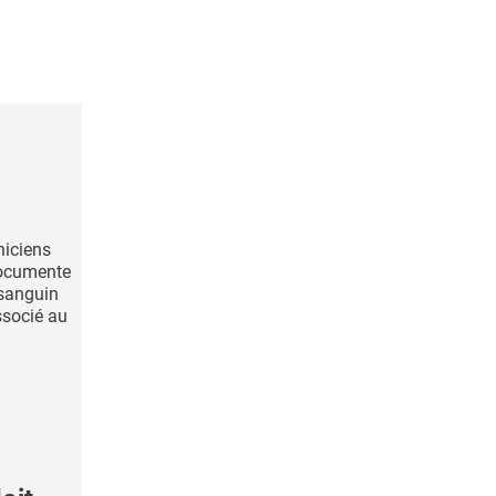
niciens
documente
 sanguin
ssocié au