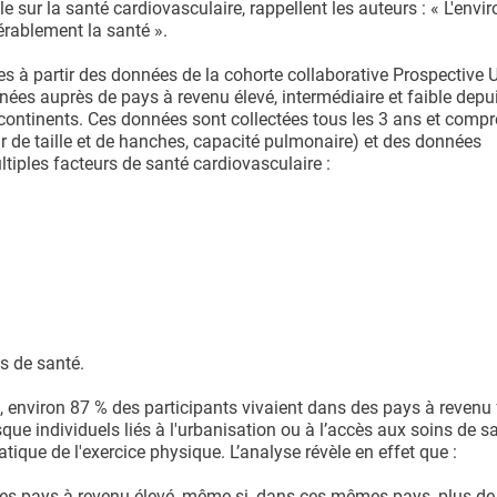
sur la santé cardiovasculaire, rappellent les auteurs : « L'env
érablement la santé ».
 à partir des données de la cohorte collaborative Prospective 
nées auprès de pays à revenu élevé, intermédiaire et faible depu
continents. Ces données sont collectées tous les 3 ans et comp
our de taille et de hanches, capacité pulmonaire) et des données
ltiples facteurs de santé cardiovasculaire :
s de santé.
i, environ 87 % des participants vivaient dans des pays à revenu 
que individuels liés à l'urbanisation ou à l’accès aux soins de s
ique de l'exercice physique. L’analyse révèle en effet que :
s les pays à revenu élevé, même si, dans ces mêmes pays, plus d