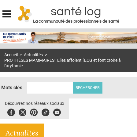
santé log
La communauté des professionnels de santé
Jump to navigation
MON COMPTE
ABONNEMENT
Accueil
>
Actualités
>
S'ABONNER À LA REVUE SOIN À DOMICILE
PROTHÈSES MAMMAIRES : Elles affolent l'ECG et font croire à
l'arythmie
ACTUS
DOSSIERS
Mots clés
RÉSEAUX
Découvrez nos réseaux sociaux
E-REVUE SAD
Facebook
Twitter
Pinterest
Tiktok
Youbute
THÉMA
L'APP
Actualités