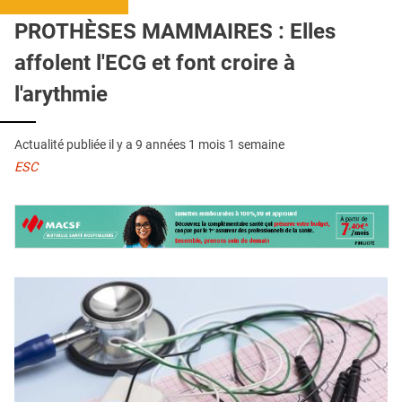
QUI SOMMES-NOUS ?
PROTHÈSES MAMMAIRES : Elles
PUBLICITÉ
affolent l'ECG et font croire à
CONDITIONS GÉNÉRALES
l'arythmie
CONTACT
Actualité publiée il y a
9 années 1 mois 1 semaine
CRÉDITS
ESC